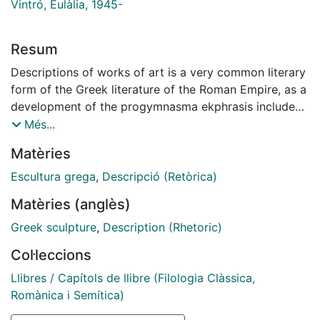
Vintró, Eulàlia, 1945-
Resum
Descriptions of works of art is a very common literary
form of the Greek literature of the Roman Empire, as a
development of the progymnasma ekphrasis included
in the repertory of rhetoric paideia. Our aim in this
Més...
paper is to focus on the Descriptions by Callistratus,
Matèries
often neglected, and to put them side by side with the
Imagines of the Philostratus, in order to show their
Escultura grega
,
Descripció (Retòrica)
differences and to make evident that the approaches
Matèries (anglès)
of each author are mostly not the same, although they
share similar formal skills.
Greek sculpture
,
Description (Rhetoric)
Col·leccions
Llibres / Capítols de llibre (Filologia Clàssica,
Romànica i Semítica)