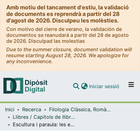
Amb motiu del tancament d'estiu, la validació
de documents es reprendrà a partir del 28
d'agost de 2026. Disculpeu les molèsties.
Con motivo del cierre de verano, la validación de
documentos se reanudará a partir del 28 de agosto
de 2026. Disculpad las molestias
Due to the summer closure, document validation will
resume starting August 28, 2026. We apologize for
any inconvenience.
(current)
Iniciar sessió
Comunitats i col·leccions
Inici
Recerca
Filologia Clàssica, Romànica i Semítica
Navega per tot el DD
Llibres / Capítols de llibre (Filologia Clàssica, Romànica i Semítica)
Com publicar
Escultura i paraula: les estàtues descrites per Cal·lístrat
Contacte