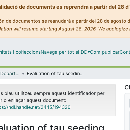
alidació de documents es reprendrà a partir del 28 d
ción de documentos se reanudará a partir del 28 de agosto 
ation will resume starting August 28, 2026. We apologize 
tats i col·leccions
Navega per tot el DD
Com publicar
Cont
Tesis Doctorals - Departament - Biologia Cel·lular, Fisiologia i Immunologia
Evaluation of tau seeding, spreading, and cytotoxicity using in vitro and in vivo models of tau pathology
Ci
us plau utilitzeu sempre aquest identificador per
ar o enllaçar aquest document:
ps://hdl.handle.net/2445/194320
aluation of tau seeding,