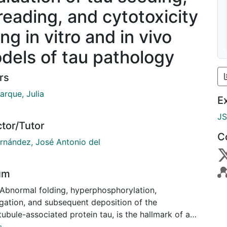
reading, and cytotoxicity
ng in vitro and in vivo
dels of tau pathology
rs
arque, Julia
E
J
ctor/Tutor
C
ernández, José Antonio del
um
 Abnormal folding, hyperphosphorylation,
gation, and subsequent deposition of the
ubule-associated protein tau, is the hallmark of a
 of devastating neurodegenerative diseases known