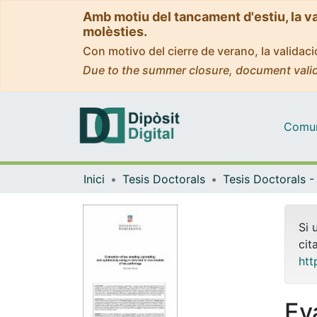
Amb motiu del tancament d'estiu, la v
molèsties.
Con motivo del cierre de verano, la valida
Due to the summer closure, document valid
Comuni
Inici
Tesis Doctorals
Si 
cit
htt
Ev