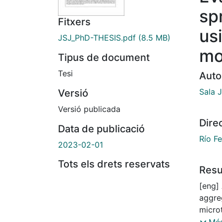
sp
Fitxers
usi
JSJ_PhD-THESIS.pdf
(8.5 MB)
mo
Tipus de document
Tesi
Auto
Sala J
Versió
Versió publicada
Dire
Data de publicació
Río F
2023-02-01
Tots els drets reservats
Res
[eng]
aggre
microt
group