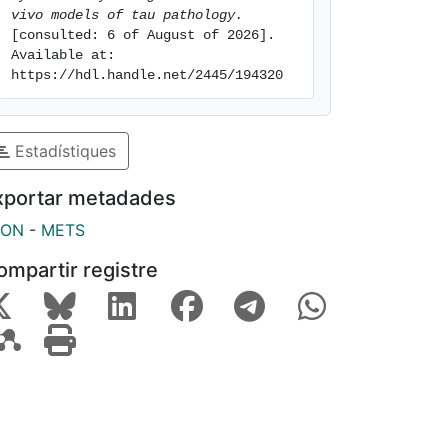
vivo models of tau pathology.
[consulted: 6 of August of 2026]. 
Available at: 
https://hdl.handle.net/2445/194320
Estadístiques
xportar metadades
SON
-
METS
ompartir registre