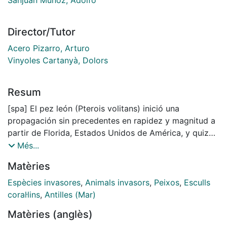
Director/Tutor
Acero Pizarro, Arturo
Vinyoles Cartanyà, Dolors
Resum
[spa] El pez león (Pterois volitans) inició una
propagación sin precedentes en rapidez y magnitud a
partir de Florida, Estados Unidos de América, y quizás
las Bahamas hace más de dos décadas. Actualmente
Més...
se ha establecido en el Atlántico occidental, el Caribe,
Matèries
el golfo de México y más recientemente en Brasil. En
2008 se detectó su llegada a Colombia,
Espècies invasores
,
Animals invasors
,
Peixos
,
Esculls
específicamente a la isla de Providencia y un año
coral·lins
,
Antilles (Mar)
después se registró en la costa continental del Caribe
Matèries (anglès)
colombiano. Debido al éxito de esta invasión biológica