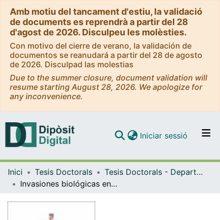
Amb motiu del tancament d'estiu, la validació
de documents es reprendrà a partir del 28
d'agost de 2026. Disculpeu les molèsties.
Con motivo del cierre de verano, la validación de
documentos se reanudará a partir del 28 de agosto
de 2026. Disculpad las molestias
Due to the summer closure, document validation will
resume starting August 28, 2026. We apologize for
any inconvenience.
(current)
Iniciar sessió
Comunitats i col·leccions
Inici
Tesis Doctorals
Tesis Doctorals - Departament - Biologia Evolutiva, Ecologia i Ciències Ambientals
Navega per tot el DD
Invasiones biológicas en ambientes marinos tropicales: El caso del pez león (Pterois volitans)
Com publicar
Contacte