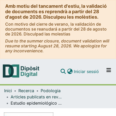
Amb motiu del tancament d'estiu, la validació
de documents es reprendrà a partir del 28
d'agost de 2026. Disculpeu les molèsties.
Con motivo del cierre de verano, la validación de
documentos se reanudará a partir del 28 de agosto
de 2026. Disculpad las molestias
Due to the summer closure, document validation will
resume starting August 28, 2026. We apologize for
any inconvenience.
(current)
Iniciar sessió
Comunitats i col·leccions
Inici
Recerca
Podologia
Navega per tot el DD
Articles publicats en revistes (Podologia)
Com publicar
Estudio epidemiológico de úlceras por presión en tobillo-pie (UPP-TP) en el lesionado medular ingresado
Contacte