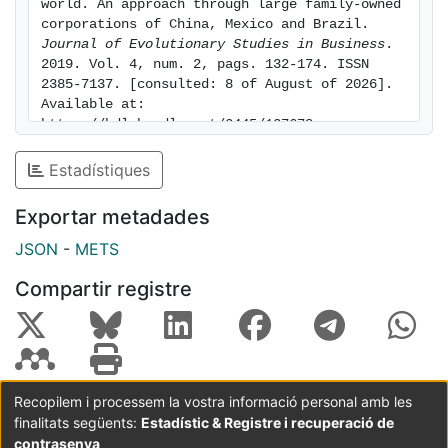
world. An approach through large family-owned 
corporations of China, Mexico and Brazil. 
Journal of Evolutionary Studies in Business
. 
2019. Vol. 4, num. 2, pags. 132-174. ISSN 
2385-7137. [consulted: 8 of August of 2026]. 
Available at: 
https://hdl.handle.net/2445/137678
Estadístiques
Exportar metadades
JSON
-
METS
Compartir registre
Recopilem i processem la vostra informació personal amb les
finalitats següents:
Estadístic & Registre i recuperació de
Coordinació:
CRAI UB
Avís legal
Metadades
subjectes a:
contrasenya