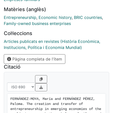
perspective of the article enables a long-term analysis
Matèries (anglès)
of entrepreneurship, and facilitates the study of one
important topic of debate in family business studies:
Entrepreneurship
,
Economic history
,
BRIC countries
,
the generational transfer of the so-called
Family-owned business enterprises
entrepreneurial spirit. The results of the article show
Col·leccions
on the one hand that existing historically determined
institutions ruling local and global markets, and also
Articles publicats en revistes (Història Econòmica,
inherited practices and values, have highly conditioned
Institucions, Política i Economia Mundial)
the strategies used to create and transfer
Pàgina completa de l'ítem
entrepreneurship between generations in some of the
largest family firms in Brazil, China and Mexico.
Citació
FERNÁNDEZ-MOYA, María and FERNÁNDEZ PÉREZ, 
Paloma. The creation and transfer of 
entrepreneurship in emerging economies of the 