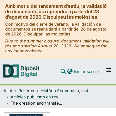
Amb motiu del tancament d'estiu, la validació
de documents es reprendrà a partir del 28
d'agost de 2026. Disculpeu les molèsties.
Con motivo del cierre de verano, la validación de
documentos se reanudará a partir del 28 de agosto
de 2026. Disculpad las molestias
Due to the summer closure, document validation will
resume starting August 28, 2026. We apologize for
any inconvenience.
(current)
Iniciar sessió
Comunitats i col·leccions
Inici
Recerca
Història Econòmica, Institucions, Política i Economia Mundial
Navega per tot el DD
Articles publicats en revistes (Història Econòmica, Institucions, Política i Economia Mundial)
Com publicar
The creation and transfer of entrepreneurship in emerging economies of the world. An approach through large family-owned corporations of China, Mexico and Brazil
Contacte