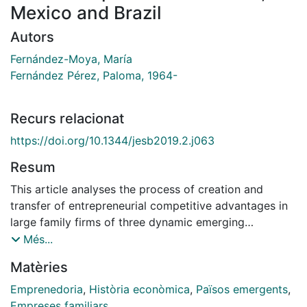
Mexico and Brazil
Autors
Fernández-Moya, María
Fernández Pérez, Paloma, 1964-
Recurs relacionat
https://doi.org/10.1344/jesb2019.2.j063
Resum
This article analyses the process of creation and
transfer of entrepreneurial competitive advantages in
large family firms of three dynamic emerging
economies of the 21st century: Brazil, Mexico and
Més...
China. It does so by studing path dependencies and
Matèries
the creation of dynamic capabilities in three case
studies: Pao de Açúcar (Brazil), Grupo Carso (Mexico)
Emprenedoria
,
Història econòmica
,
Països emergents
,
and Hutchison Whampoa (China). The interdisciplinary
Empreses familiars