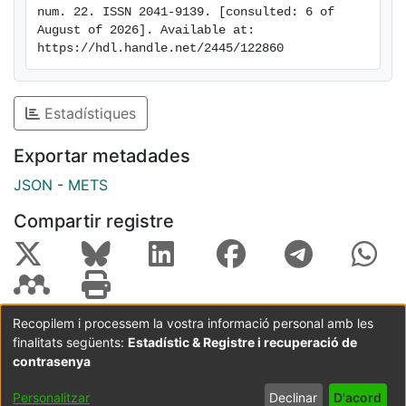
num. 22. ISSN 2041-9139. [consulted: 6 of 
August of 2026]. Available at: 
https://hdl.handle.net/2445/122860
Estadístiques
Exportar metadades
JSON
-
METS
Compartir registre
Recopilem i processem la vostra informació personal amb les
finalitats següents:
Estadístic & Registre i recuperació de
Coordinació:
CRAI UB
Avís legal
Metadades
subjectes a:
contrasenya
Configuració
Política de
Acord
Personalitzar
Declinar
D'acord
de cookies
privadesa
d'usuari