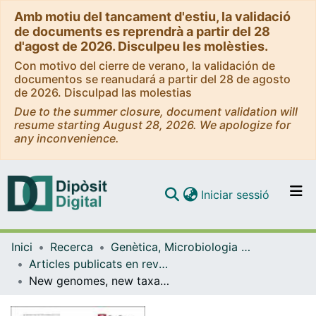
Amb motiu del tancament d'estiu, la validació
de documents es reprendrà a partir del 28
d'agost de 2026. Disculpeu les molèsties.
Con motivo del cierre de verano, la validación de
documentos se reanudará a partir del 28 de agosto
de 2026. Disculpad las molestias
Due to the summer closure, document validation will
resume starting August 28, 2026. We apologize for
any inconvenience.
(current)
Iniciar sessió
Comunitats i col·leccions
Inici
Recerca
Genètica, Microbiologia i Estadística
Navega per tot el DD
Articles publicats en revistes (Genètica, Microbiologia i Estadística)
Com publicar
New genomes, new taxa and deep questions in the eukaryotic tree of life: a meeting report on the EMBO comparative genomics conference
Contacte