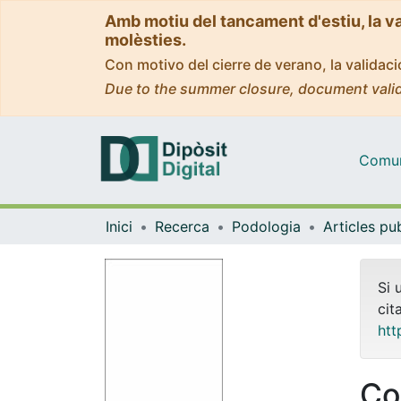
Amb motiu del tancament d'estiu, la v
molèsties.
Con motivo del cierre de verano, la valida
Due to the summer closure, document valid
Comuni
Inici
Recerca
Podologia
Si 
cit
htt
Co