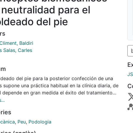
 neutralidad para el
ldeado del pie
rs
Climent, Baldiri
s Salas, Carles
E
um
J
ldeado del pie para la posterior confección de una
s supone una práctica habitual en la clínica diaria, de
C
al depende en gran medida el éxito del tratamiento
s de que la obtención
...
olde no se basa únicamente en reflejar la morfología
ries
ie de una forma mas o menos exacta, sino que el
 debe tener unas características determinadas que
cànica
,
Peu
,
Podologia
icen la compatibilidad de la ortesis con el pie y el