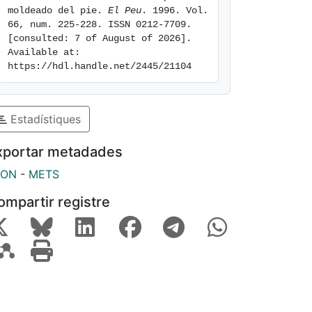
moldeado del pie. 
El Peu
. 1996. Vol. 
66, num. 225-228. ISSN 0212-7709. 
[consulted: 7 of August of 2026]. 
Available at: 
https://hdl.handle.net/2445/21104
Estadístiques
xportar metadades
SON
-
METS
ompartir registre