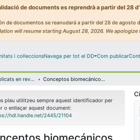
alidació de documents es reprendrà a partir del 28 d
ción de documentos se reanudará a partir del 28 de agosto 
ation will resume starting August 28, 2026. We apologize 
tats i col·leccions
Navega per tot el DD
Com publicar
Cont
Articles publicats en revistes (Podologia)
Conceptos biomecánicos de neutralidad para el moldeado del pie
Ci
us plau utilitzeu sempre aquest identificador per
ar o enllaçar aquest document:
ps://hdl.handle.net/2445/21104
nceptos biomecánicos