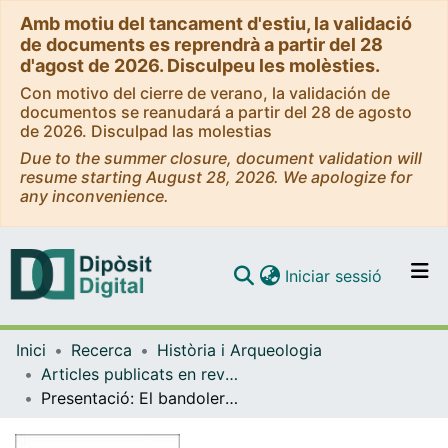
Amb motiu del tancament d'estiu, la validació
de documents es reprendrà a partir del 28
d'agost de 2026. Disculpeu les molèsties.
Con motivo del cierre de verano, la validación de
documentos se reanudará a partir del 28 de agosto
de 2026. Disculpad las molestias
Due to the summer closure, document validation will
resume starting August 28, 2026. We apologize for
any inconvenience.
(current)
Iniciar sessió
Comunitats i col·leccions
Inici
Recerca
Història i Arqueologia
Navega per tot el DD
Articles publicats en revistes (Història i Arqueologia)
Com publicar
Presentació: El bandolerisme a les Terres de l'Ebre (Segles XVI-XVII)
Contacte