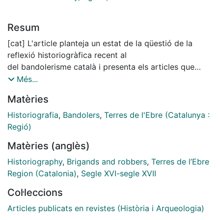
Resum
[cat] L'article planteja un estat de la qüestió de la
reflexió historiogràfica recent al
del bandolerisme català i presenta els articles que
componen el Dossier. Les obres
Més...
Joan Regla (1966), Núria Sales (1984) i Xavier Torres
Matèries
(1991, 1993) conformen un marc
general d'anàlisi, amb aportacions rellevants de
Historiografia
,
Bandolers
,
Terres de l'Ebre (Catalunya :
caràcter cronològic, geogràfic i social
Regió)
-i amb notables implicacions de contingut polític-.
Matèries (anglès)
Sembla prou demostrada la
entre el bandolerisme i l'aparició de l'estat modern -i
Historiography
,
Brigands and robbers
,
Terres de l’Ebre
de la violència d'estat-. Pel
Region (Catalonia)
,
Segle XVI-segle XVII
que fa a les conjuntures econòmiques, s'endevina un
Col·leccions
clar paral·lelisme entre els
àlgids del bandolerisme català i els grans canvis
Articles publicats en revistes (Història i Arqueologia)
estructurals produïts en l'economia