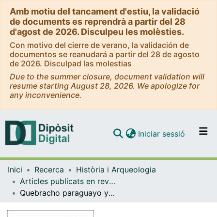
Amb motiu del tancament d'estiu, la validació
de documents es reprendrà a partir del 28
d'agost de 2026. Disculpeu les molèsties.
Con motivo del cierre de verano, la validación de
documentos se reanudará a partir del 28 de agosto
de 2026. Disculpad las molestias
Due to the summer closure, document validation will
resume starting August 28, 2026. We apologize for
any inconvenience.
(current)
Iniciar sessió
Comunitats i col·leccions
Inici
Recerca
Història i Arqueologia
Navega per tot el DD
Articles publicats en revistes (Història i Arqueologia)
Com publicar
Quebracho paraguayo y extracto tánico para la curtición española: la revista barcelonesa La Piel y sus Industrias (1909-1940)
Contacte