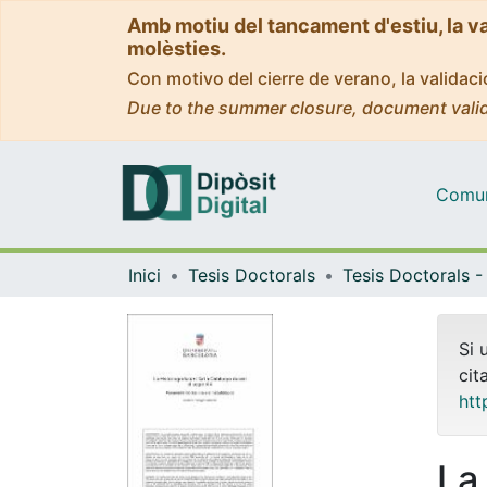
Amb motiu del tancament d'estiu, la v
molèsties.
Con motivo del cierre de verano, la valida
Due to the summer closure, document valid
Comuni
Inici
Tesis Doctorals
Si 
cit
htt
La 