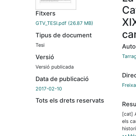
Ca
Fitxers
XI
GTV_TESI.pdf
(26.87 MB)
ca
Tipus de document
Tesi
Auto
Tarra
Versió
Versió publicada
Dire
Data de publicació
Freixa
2017-02-10
Tots els drets reservats
Res
[cat] 
els c
histor
L’obje