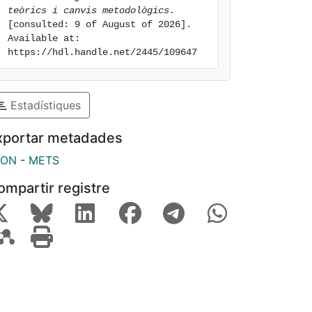
teòrics i canvis metodològics.
[consulted: 9 of August of 2026]. 
Available at: 
https://hdl.handle.net/2445/109647
Estadístiques
xportar metadades
SON
-
METS
ompartir registre