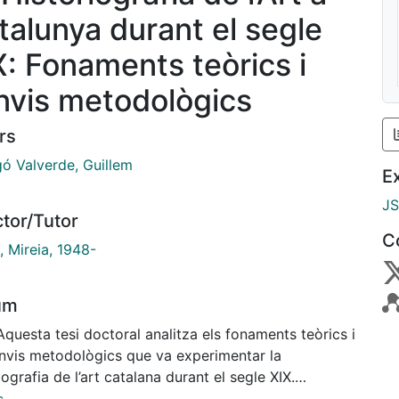
talunya durant el segle
X: Fonaments teòrics i
nvis metodològics
rs
gó Valverde, Guillem
E
J
ctor/Tutor
C
, Mireia, 1948-
um
Aquesta tesi doctoral analitza els fonaments teòrics i
anvis metodològics que va experimentar la
iografia de l’art catalana durant el segle XIX.
ctiu que s’ha perseguit ha estat el de comprendre i