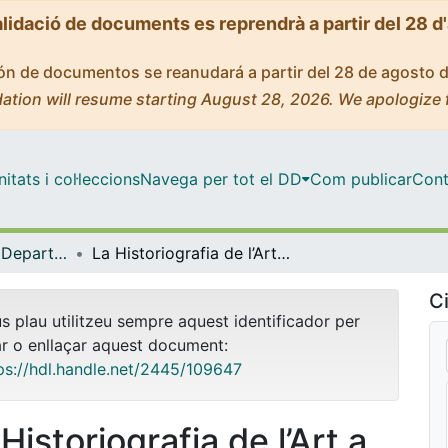
alidació de documents es reprendrà a partir del 28 d
ción de documentos se reanudará a partir del 28 de agosto 
ation will resume starting August 28, 2026. We apologize 
tats i col·leccions
Navega per tot el DD
Com publicar
Cont
Tesis Doctorals - Departament - Història de l'Art
La Historiografia de l’Art a Catalunya durant el segle XIX: Fonaments teòrics i canvis metodològics
Ci
us plau utilitzeu sempre aquest identificador per
ar o enllaçar aquest document:
ps://hdl.handle.net/2445/109647
Historiografia de l’Art a