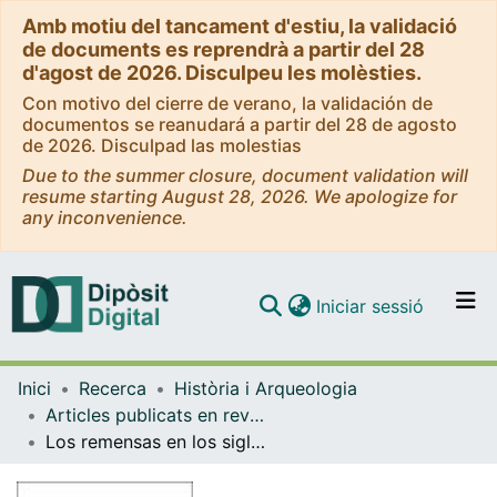
Amb motiu del tancament d'estiu, la validació
de documents es reprendrà a partir del 28
d'agost de 2026. Disculpeu les molèsties.
Con motivo del cierre de verano, la validación de
documentos se reanudará a partir del 28 de agosto
de 2026. Disculpad las molestias
Due to the summer closure, document validation will
resume starting August 28, 2026. We apologize for
any inconvenience.
(current)
Iniciar sessió
Comunitats i col·leccions
Inici
Recerca
Història i Arqueologia
Navega per tot el DD
Articles publicats en revistes (Història i Arqueologia)
Com publicar
Los remensas en los siglos XIV y XV
Contacte