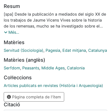
Resum
[spa] Desde la publicación a mediados del siglo XX de
los trabajos de Jaume Vicens Vives sobre la historia
de los remensas, mucho se ha investigado sobre el
tema. En este artículo se analizan las nuevas
Més...
aportaciones y se resumen los principales temas
Matèries
investigados sobre el campesinado servil catalán en la
Baja Edad Media.
Servitud (Sociologia)
,
Pagesia
,
Edat mitjana
,
Catalunya
[eng] In the middle of the 20th century Jaume Vicens
Matèries (anglès)
Vives published his fundamental works on the history
of the remensas. Since then, much has been
Serfdom
,
Peasants
,
Middle Ages
,
Catalonia
investigated on this topic. In this article I analyze the
Col·leccions
new contributions and summarize the principal topics
researched on the servile Catalan peasantry during the
Articles publicats en revistes (Història i Arqueologia)
14th and 15th centuries.
Pàgina completa de l'ítem
Citació