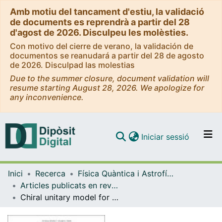
Amb motiu del tancament d'estiu, la validació
de documents es reprendrà a partir del 28
d'agost de 2026. Disculpeu les molèsties.
Con motivo del cierre de verano, la validación de
documentos se reanudará a partir del 28 de agosto
de 2026. Disculpad las molestias
Due to the summer closure, document validation will
resume starting August 28, 2026. We apologize for
any inconvenience.
(current)
Iniciar sessió
Comunitats i col·leccions
Inici
Recerca
Física Quàntica i Astrofísica
Navega per tot el DD
Articles publicats en revistes (Física Quàntica i Astrofísica)
Com publicar
Chiral unitary model for kaonic atoms
Contacte