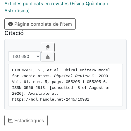
(
Articles publicats en revistes (Física Quàntica i
1405
Astrofísica)
)
Pàgina completa de l'ítem
resonance are well reproduced. In the nuclear medium
the properties of this resonance are appreciably
Citació
modified, and consequently the kaon nucleon
scattering amplitudes, leading to an attractive kaon
nucleus self-energy for densities higher than
ρ
0
HIRENZAKI, S., et al. Chiral unitary model 
/
for kaonic atoms. 
Physical Review C
. 2000. 
25.
Vol. 61, num. 5, pags. 055205-1-055205-6. 
With this interaction we are able to reproduce shifts
ISSN 0556-2813. [consulted: 8 of August of 
2026]. Available at: 
and widths of kaonic atoms over the periodic table.
https://hdl.handle.net/2445/10981
We also investigate the region of deeply bound kaonic
nuclear states which appear with very large widths in
medium and heavy nuclei. Some of the deep atomic
Estadístiques
states, still unobserved, appear with narrower widths
than the separation between levels, which makes them