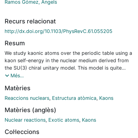
Ramos Gómez, Àngels
Recurs relacionat
http://dx.doi.org/10.1103/PhysRevC.61.055205
Resum
We study kaonic atoms over the periodic table using a
kaon self-energy in the nuclear medium derived from
the SU(3) chiral unitary model. This model is quite
successful in reproducing the scattering amplitude of
Més...
meson meson and the strangeness
Matèries
S
=
Reaccions nuclears
,
Estructura atòmica
,
Kaons
−
Matèries (anglès)
1
meson baryon reactions. In particular the properties of
Nuclear reactions
,
Exotic atoms
,
Kaons
the
Col·leccions
Λ