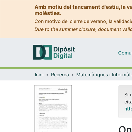
Amb motiu del tancament d'estiu, la v
molèsties.
Con motivo del cierre de verano, la valida
Due to the summer closure, document valid
Comuni
Inici
Recerca
Matemàti
Si 
cit
htt
On