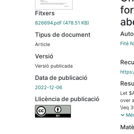
fo
Fitxers
ab
826694.pdf
(478.51 KB)
Auto
Tipus de document
Fité 
Article
Versió
Recu
Versió publicada
https
Data de publicació
Res
2022-12-06
Let $
Llicència de publicació
over 
\leq 3
holds
Més
other 
Matè
of $k