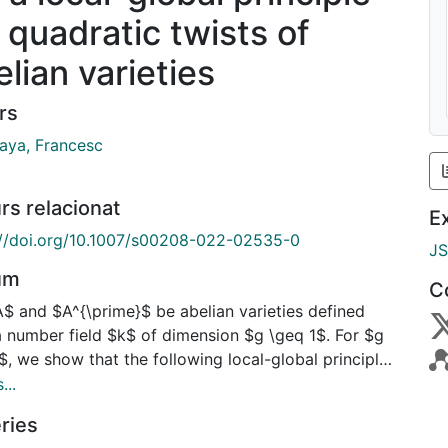
r quadratic twists of
elian varieties
rs
Naya, Francesc
rs relacionat
E
://doi.org/10.1007/s00208-022-02535-0
J
um
C
A$ and $A^{\prime}$ be abelian varieties defined
a number field $k$ of dimension $g \geq 1$. For $g
$, we show that the following local-global principle
: $A$ and $A^{\prime}$ are quadratic twists of each
...
if and only if, for almost all primes $\mathfrak{p}$
ries
$ of good reduction for $A$ and $A^{\prime}$, the