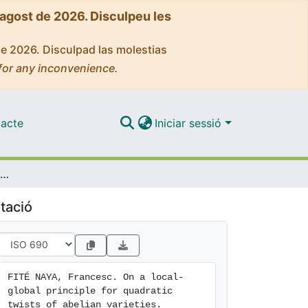
'agost de 2026. Disculpeu les
de 2026. Disculpad las molestias
for any inconvenience.
acte
Iniciar sessió
On a local-global principle for quadratic twists of abelian varieties
tació
FITÉ NAYA, Francesc. On a local-
global principle for quadratic 
twists of abelian varieties. 