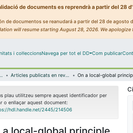
alidació de documents es reprendrà a partir del 28 d
ción de documentos se reanudará a partir del 28 de agosto 
ation will resume starting August 28, 2026. We apologize 
tats i col·leccions
Navega per tot el DD
Com publicar
Cont
ques i Informàtica
Articles publicats en revistes (Matemàtiques i Informàtica)
Ci
us plau utilitzeu sempre aquest identificador per
ar o enllaçar aquest document:
ps://hdl.handle.net/2445/214506
 a local-global principle