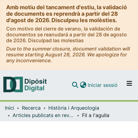
Amb motiu del tancament d'estiu, la validació
de documents es reprendrà a partir del 28
d'agost de 2026. Disculpeu les molèsties.
Con motivo del cierre de verano, la validación de
documentos se reanudará a partir del 28 de agosto
de 2026. Disculpad las molestias
Due to the summer closure, document validation will
resume starting August 28, 2026. We apologize for
any inconvenience.
(current)
Iniciar sessió
Comunitats i col·leccions
Inici
Recerca
Història i Arqueologia
Navega per tot el DD
Articles publicats en revistes (Història i Arqueologia)
Fil a l'agulla
Com publicar
Contacte