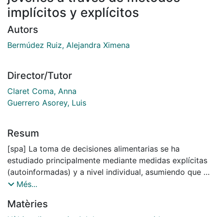
implícitos y explícitos
Autors
Bermúdez Ruiz, Alejandra Ximena
Director/Tutor
Claret Coma, Anna
Guerrero Asorey, Luis
Resum
[spa] La toma de decisiones alimentarias se ha
estudiado principalmente mediante medidas explícitas
(autoinformadas) y a nivel individual, asumiendo que la
evaluación y elección entre alternativas se realiza de
Més...
forma racional en función de valores y preferencias
Matèries
personales. Sin embargo, las elecciones alimentarias