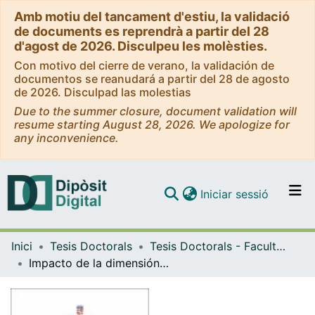
Amb motiu del tancament d'estiu, la validació
de documents es reprendrà a partir del 28
d'agost de 2026. Disculpeu les molèsties.
Con motivo del cierre de verano, la validación de
documentos se reanudará a partir del 28 de agosto
de 2026. Disculpad las molestias
Due to the summer closure, document validation will
resume starting August 28, 2026. We apologize for
any inconvenience.
(current)
Iniciar sessió
Comunitats i col·leccions
Inici
Tesis Doctorals
Tesis Doctorals - Facultat - Farmàcia i Ciències de l'Alimentació
Navega per tot el DD
Impacto de la dimensión social de la sostenibilidad en la elección de alimentos: Una exploración de las preocupaciones societales de los jóvenes a través de métodos implícitos y explícitos
Com publicar
Contacte