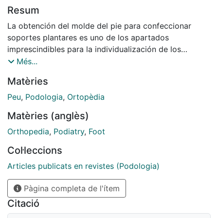
Resum
La obtención del molde del pie para confeccionar
soportes plantares es uno de los apartados
imprescindi­bles para la individualización de los
tratamientos ortopo­dológicos. Es, por. lo tanto, un
Més...
paso de vital importancia en la metodología de
Matèries
confección de dichos tratamientos, y además del
resultado obtenido en la confección del !'. molde va a
Peu
,
Podologia
,
Ortopèdia
depender en gran medida el resultado final de la
Matèries (anglès)
ortesis. El molde ideal será aquel que además de
reproducir-de forma fidedigna la morfología del pie,
Orthopedia
,
Podiatry
,
Foot
tuviera imprimidas las correcciones necesarias para
Col·leccions
compensar la alteración biomecánica que presenta.
Articles publicats en revistes (Podologia)
Pàgina completa de l'ítem
Citació