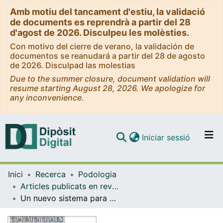
Amb motiu del tancament d'estiu, la validació
de documents es reprendrà a partir del 28
d'agost de 2026. Disculpeu les molèsties.
Con motivo del cierre de verano, la validación de
documentos se reanudará a partir del 28 de agosto
de 2026. Disculpad las molestias
Due to the summer closure, document validation will
resume starting August 28, 2026. We apologize for
any inconvenience.
(current)
Iniciar sessió
Comunitats i col·leccions
Inici
Recerca
Podologia
Navega per tot el DD
Articles publicats en revistes (Podologia)
Com publicar
Un nuevo sistema para el moldeado del pie
Contacte