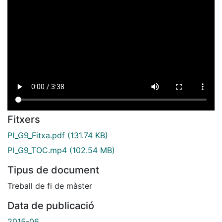
Fitxers
PI_G9_Fitxa.pdf
(131.74 KB)
PI_G9_TOC.mp4
(102.54 MB)
Tipus de document
Treball de fi de màster
Data de publicació
2015-06