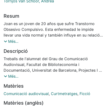
Torrijos Van Schoor, Andrea
Resum
Joan es un joven de 20 años que sufre Transtorno
Obsesivo Compulsivo. Esta enfermedad le impide
llevar una vida normal y también influye en su relación
con Carla, su pareja, puesto que sus manías se
Més...
interponen entre ambos. Cansada de que Joan
Descripció
siempre llegue tarde y desoués de una discusión, Carla
tiene un accidente y es entonces cuando el
Treballs de l'alumnat del Grau de Comunicació
prrotagonista olvida por un momento todas sus
Audiovisual, Facultat de Biblioteconomia i
manías y corre a buscarla.
Documentació, Universitat de Barcelona, Projectes I -
Grup9. Curs: 2014-2015
Més...
Director: Andrea Marqués; Aj. direcció: Andrea Torrijos;
Matèries
Productor: Grup 9; Aj. producció: ; Guionista: Grup 9;
Director de fotografia: Andrea Torrijos; Càmera:
Comunicació audiovisual
,
Curtmetratges
,
Ficció
Andrea Torrijos; Aj. Càmera: Laia González;
Matèries (anglès)
Il·luminador: Laia González i Irene Moreno; Direcció