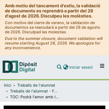
Amb motiu del tancament d'estiu, la validació
de documents es reprendrà a partir del 28
d'agost de 2026. Disculpeu les molèsties.
Con motivo del cierre de verano, la validación de
documentos se reanudará a partir del 28 de agosto
de 2026. Disculpad las molestias
Due to the summer closure, document validation will
resume starting August 28, 2026. We apologize for
any inconvenience.
(current)
Iniciar sessió
Comunitats i col·leccions
Inici
Treballs de l'alumnat
Navega per tot el DD
Treballs de l'alumnat - Facultat d'Informació i Mitjans Audiovisuals - Grau de Comunicació Audiovisual
Com publicar
TOC: Podrà l'amor amb l'obsessió
Contacte