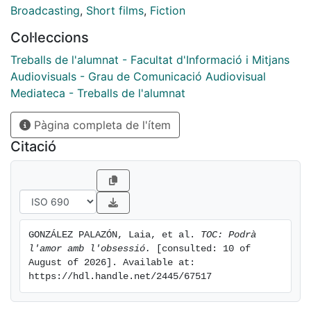
artística: Andrea Torrijos; Direcció de so: Meryam Lara;
Broadcasting
,
Short films
,
Fiction
Muntatge: Andrea Torrijos; Música: Irene Moreno;
Col·leccions
Postproducció: ; Equip artístic: Personatge: Joan,
Actor: Pau Carreño; Personatge: Carla, Actriu: Andrea
Treballs de l'alumnat - Facultat d'Informació i Mitjans
Marqués.
Audiovisuals - Grau de Comunicació Audiovisual
Mediateca - Treballs de l'alumnat
Pàgina completa de l'ítem
Citació
GONZÁLEZ PALAZÓN, Laia, et al. 
TOC: Podrà 
l'amor amb l'obsessió.
 [consulted: 10 of 
August of 2026]. Available at: 
https://hdl.handle.net/2445/67517