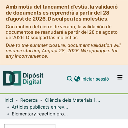
Amb motiu del tancament d'estiu, la validació
de documents es reprendrà a partir del 28
d'agost de 2026. Disculpeu les molèsties.
Con motivo del cierre de verano, la validación de
documentos se reanudará a partir del 28 de agosto
de 2026. Disculpad las molestias
Due to the summer closure, document validation will
resume starting August 28, 2026. We apologize for
any inconvenience.
(current)
Iniciar sessió
Comunitats i col·leccions
Inici
Recerca
Ciència dels Materials i Química Física
Navega per tot el DD
Articles publicats en revistes (Ciència dels Materials i Química Física)
Com publicar
Elementary reaction processes involving atomic and molecular oxygen on ZrB2 (0001)surface
Contacte