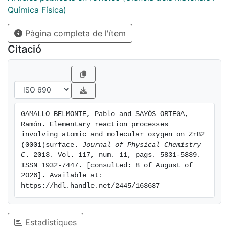
atomic oxygen recombination over both ZrB2 surfaces
Química Física)
shows that the Eley-Rideal reaction will be much more
Pàgina completa de l'ítem
important than the Langmuir-Hinshelwood reaction at
all temperatures and even more accessible in the case
Citació
of the B-finished surface.
GAMALLO BELMONTE, Pablo and SAYÓS ORTEGA, 
Ramón. Elementary reaction processes 
involving atomic and molecular oxygen on ZrB2 
(0001)surface. 
Journal of Physical Chemistry 
C
. 2013. Vol. 117, num. 11, pags. 5831-5839. 
ISSN 1932-7447. [consulted: 8 of August of 
2026]. Available at: 
https://hdl.handle.net/2445/163687
Estadístiques