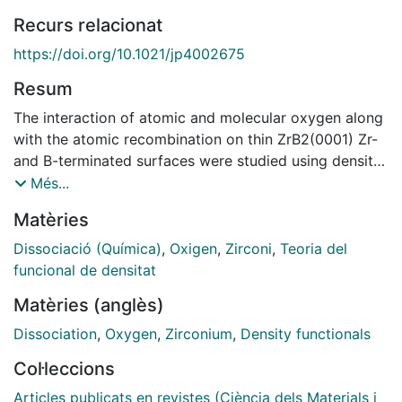
Recurs relacionat
https://doi.org/10.1021/jp4002675
Resum
The interaction of atomic and molecular oxygen along
with the atomic recombination on thin ZrB2(0001) Zr-
and B-terminated surfaces were studied using density
functional theory (GGA/PBE) calculations. The
Més...
adsorption of atomic oxygen is predominantly
Matèries
produced on threefold hollow sites for the Zr-finished
surface and on B-B bridge sites for the B-finished
Dissociació (Química)
,
Oxigen
,
Zirconi
,
Teoria del
surface. The experimental specular HREELS loss peaks
funcional de densitat
and their shifts at high O exposures can be
Matèries (anglès)
satisfactory explained by the present calculations. The
interaction of O2 over both terminated surfaces
Dissociation
,
Oxygen
,
Zirconium
,
Density functionals
produces mainly its dissociation through non-
Col·leccions
activated processes. This fact is in agreement with the
observed open dissociation at room temperature. The
Articles publicats en revistes (Ciència dels Materials i