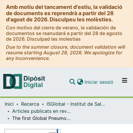
Amb motiu del tancament d'estiu, la validació
de documents es reprendrà a partir del 28
d'agost de 2026. Disculpeu les molèsties.
Con motivo del cierre de verano, la validación de
documentos se reanudará a partir del 28 de agosto
de 2026. Disculpad las molestias
Due to the summer closure, document validation will
resume starting August 28, 2026. We apologize for
any inconvenience.
(current)
Iniciar sessió
Comunitats i col·leccions
Inici
Recerca
ISGlobal - Institut de Salut Global de Barcelona
Navega per tot el DD
Articles publicats en revistes (ISGlobal)
Com publicar
The first Global Pneumonia Forum: recommendations in the time of coronavirus
Contacte