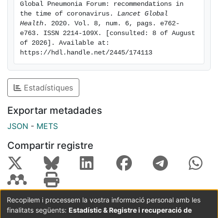
Global Pneumonia Forum: recommendations in 
the time of coronavirus. 
Lancet Global 
Health
. 2020. Vol. 8, num. 6, pags. e762-
e763. ISSN 2214-109X. [consulted: 8 of August 
of 2026]. Available at: 
https://hdl.handle.net/2445/174113
Estadístiques
Exportar metadades
JSON
-
METS
Compartir registre
Recopilem i processem la vostra informació personal amb les
finalitats següents:
Estadístic & Registre i recuperació de
Coordinació:
CRAI UB
Avís legal
Metadades