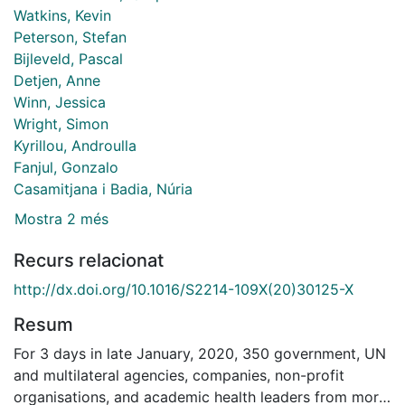
Watkins, Kevin
Peterson, Stefan
Bijleveld, Pascal
Detjen, Anne
Winn, Jessica
Wright, Simon
Kyrillou, Androulla
Fanjul, Gonzalo
Casamitjana i Badia, Núria
Mostra 2 més
Recurs relacionat
http://dx.doi.org/10.1016/S2214-109X(20)30125-X
Resum
For 3 days in late January, 2020, 350 government, UN
and multilateral agencies, companies, non-profit
organisations, and academic health leaders from more