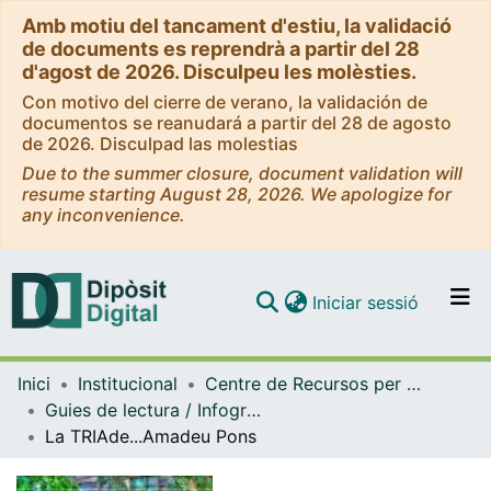
Amb motiu del tancament d'estiu, la validació
de documents es reprendrà a partir del 28
d'agost de 2026. Disculpeu les molèsties.
Con motivo del cierre de verano, la validación de
documentos se reanudará a partir del 28 de agosto
de 2026. Disculpad las molestias
Due to the summer closure, document validation will
resume starting August 28, 2026. We apologize for
any inconvenience.
(current)
Iniciar sessió
Comunitats i col·leccions
Inici
Institucional
Centre de Recursos per a l'Aprenentatge i la Investigació (CRAI-UB) - Institucional
Navega per tot el DD
Guies de lectura / Infografies / Recomanacions (CRAI-UB)
Com publicar
La TRIAde...Amadeu Pons
Contacte