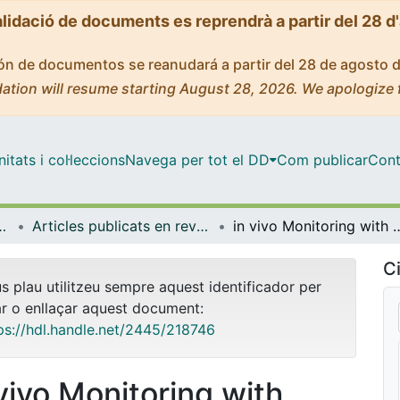
alidació de documents es reprendrà a partir del 28 d
ción de documentos se reanudará a partir del 28 de agosto 
ation will resume starting August 28, 2026. We apologize 
tats i col·leccions
Navega per tot el DD
Com publicar
Cont
trònica i Biomèdica
Articles publicats en revistes (Enginyeria Electrònica i Biomèdica)
in vivo Monitoring with micro-implantable hypoxia
Ci
us plau utilitzeu sempre aquest identificador per
ar o enllaçar aquest document:
ps://hdl.handle.net/2445/218746
 vivo Monitoring with