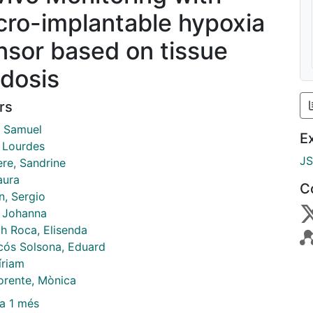
cro-implantable hypoxia
nsor based on tissue
idosis
rs
, Samuel
E
, Lourdes
J
ere, Sandrine
aura
C
n, Sergio
, Johanna
ch Roca, Elisenda
cós Solsona, Eduard
Míriam
lorente, Mònica
a 1 més