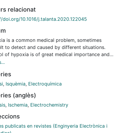
rs relacionat
//doi.org/10.1016/j.talanta.2020.122045
um
ia is a common medical problem, sometimes
ult to detect and caused by different situations.
ol of hypoxia is of great medical importance and
detection is essential to prevent life threatening
...
ications. However, the few current methods are
ries
ve, expensive, and risky. Thus, the development of
le and accurate sensors for the continuous
si
,
Isquèmia
,
Electroquímica
ring of hypoxia is of vital importance for clinical
ries (anglès)
oring. Herein, we report an implantable sensor to
ss these needs. The developed device is a low-cost,
sis
,
Ischemia
,
Electrochemistry
turised implantable electrochemical sensor for
leccions
oring hypoxia in tissue by means of pH detection.
technology is based on protonation/deprotonation of
es publicats en revistes (Enginyeria Electrònica i
yrrole conductive polymer. The sensor was