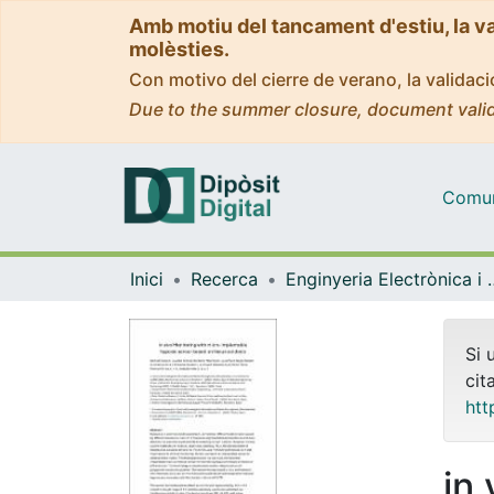
Amb motiu del tancament d'estiu, la v
molèsties.
Con motivo del cierre de verano, la valida
Due to the summer closure, document valid
Comuni
Inici
Recerca
Enginyeria Elec
Si 
cit
htt
in