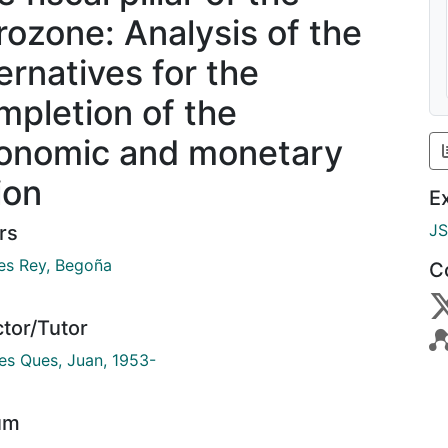
rozone: Analysis of the
ernatives for the
mpletion of the
onomic and monetary
ion
E
J
rs
es Rey, Begoña
C
ctor/Tutor
es Ques, Juan, 1953-
um