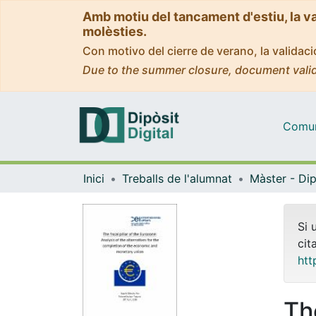
Amb motiu del tancament d'estiu, la v
molèsties.
Con motivo del cierre de verano, la valida
Due to the summer closure, document valid
Comuni
Inici
Treballs de l'alumnat
Si 
cit
htt
The