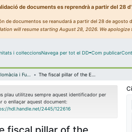
alidació de documents es reprendrà a partir del 28 d
ción de documentos se reanudará a partir del 28 de agosto 
ation will resume starting August 28, 2026. We apologize 
tats i col·leccions
Navega per tot el DD
Com publicar
Cont
Màster - Diplomàcia i Funció Pública Internacional
The fiscal pillar of the Eurozone: Analysis of the alternatives for the completion of the economic and monetary union
Ci
us plau utilitzeu sempre aquest identificador per
ar o enllaçar aquest document:
ps://hdl.handle.net/2445/122616
 fiscal pillar of the