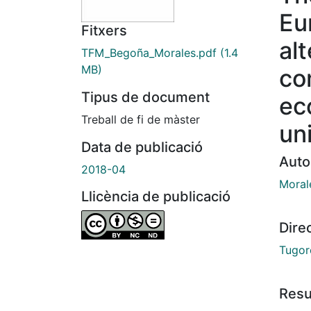
Eu
Fitxers
alt
TFM_Begoña_Morales.pdf
(1.4
MB)
co
Tipus de document
ec
Treball de fi de màster
un
Data de publicació
Auto
2018-04
Moral
Llicència de publicació
Dire
Tugor
Res