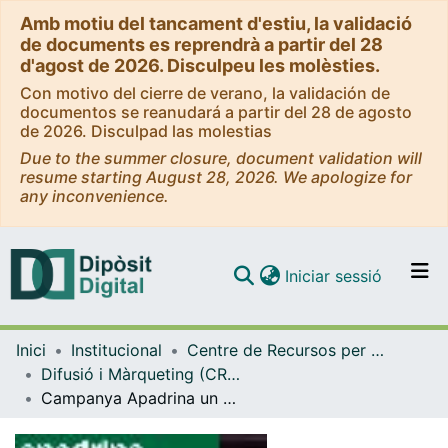
Amb motiu del tancament d'estiu, la validació
de documents es reprendrà a partir del 28
d'agost de 2026. Disculpeu les molèsties.
Con motivo del cierre de verano, la validación de
documentos se reanudará a partir del 28 de agosto
de 2026. Disculpad las molestias
Due to the summer closure, document validation will
resume starting August 28, 2026. We apologize for
any inconvenience.
(current)
Iniciar sessió
Comunitats i col·leccions
Inici
Institucional
Centre de Recursos per a l'Aprenentatge i la Investigació (CRAI-UB) - Institucional
Navega per tot el DD
Difusió i Màrqueting (CRAI-UB)
Com publicar
Campanya Apadrina un document: Posada en marxa de la campanya (2013)
Contacte