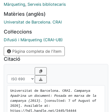
apareguts a RTVE/Radio 3; TVE1, Catalunya Ràdio;
Màrqueting
,
Serveis bibliotecaris
BTV i TV3. (desembre 2013/gener 2014).
Matèries (anglès)
Col·laboració amb Alumni UB i Presentació oficial al
Consell Social de la UB. (gener 2014).
Universitat de Barcelona. CRAI
Col·leccions
Difusió i Màrqueting (CRAI-UB)
Pàgina completa de l'ítem
Citació
Universitat de Barcelona. CRAI. 
Campanya 
Apadrina un document: Posada en marxa de la 
campanya (2013).
 [consulted: 7 of August of 
2026]. Available at: 
https://hdl.handle.net/2445/54444