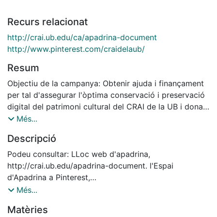
Recurs relacionat
http://crai.ub.edu/ca/apadrina-document
http://www.pinterest.com/craidelaub/
Resum
Objectiu de la campanya: Obtenir ajuda i finançament
per tal d'assegurar l'òptima conservació i preservació
digital del patrimoni cultural del CRAI de la UB i donar-
lo a conèixer a la societat. // Descripció de productes i
Més...
accions de la campanya: Preparació d'un web especial
Descripció
per al projecte (2012/2013). Díptic informatiu (realitzat
2012 però no publicat). Postal informativa lliurada des
Podeu consultar: LLoc web d'apadrina,
dels CRAI Biblioteques i des dels expositors de la UB
http://crai.ub.edu/apadrina-document. l'Espai
(2013). Difusió a través de les xarxes socials de la UB i
d'Apadrina a Pinterest,
de Pinterest (2013). Aparició als mitjans de
http://www.pinterest.com/craidelaub/ i la notícia de
Més...
comunicació, amb notícies als diaris: El Periódico; El
l'inici de la campanya, vitrina relacionada:
Matèries
Mundo; El País; la Vanguardia; ABC. Amb reportatges
http://hdl.handle.net/2445/47908