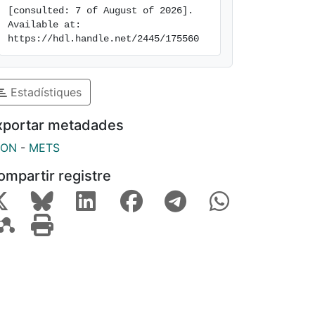
[consulted: 7 of August of 2026]. 
Available at: 
https://hdl.handle.net/2445/175560
Estadístiques
xportar metadades
SON
-
METS
ompartir registre