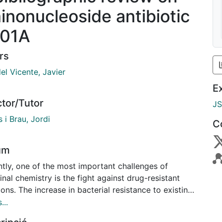
inonucleoside antibiotic
01A
rs
el Vicente, Javier
E
ctor/Tutor
J
 i Brau, Jordi
C
um
ntly, one of the most important challenges of
nal chemistry is the fight against drug-resistant
ions. The increase in bacterial resistance to existing
otics, together with the decrease in research and
...
opment spending in the pharmaceutical industry, is