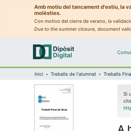
Amb motiu del tancament d'estiu, la v
molèsties.
Con motivo del cierre de verano, la valida
Due to the summer closure, document valid
Comuni
Inici
Treballs de l'alumnat
Si 
cit
htt
A 