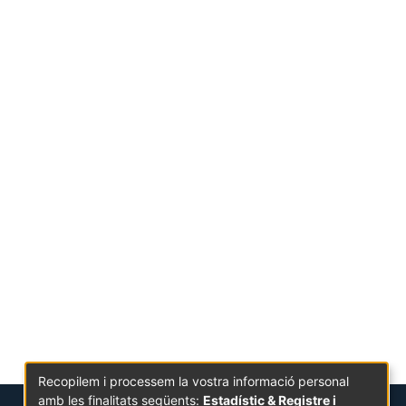
Recopilem i processem la vostra informació personal
amb les finalitats següents:
Estadístic & Registre i