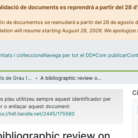
alidació de documents es reprendrà a partir del 28 d
ción de documentos se reanudará a partir del 28 de agosto 
ation will resume starting August 28, 2026. We apologize 
tats i col·leccions
Navega per tot el DD
Com publicar
Cont
Treballs Finals de Grau (TFG) - Química
A bibliographic review on aminonucleoside antibiotic A201A
Ci
us plau utilitzeu sempre aquest identificador per
ar o enllaçar aquest document:
ps://hdl.handle.net/2445/175560
bibliographic review on