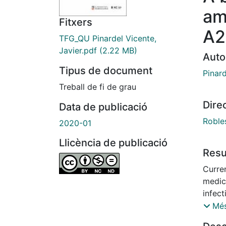
am
Fitxers
A2
TFG_QU Pinardel Vicente,
Javier.pdf
(2.22 MB)
Auto
Tipus de document
Pinard
Treball de fi de grau
Dire
Data de publicació
Robles
2020-01
Llicència de publicació
Res
Curre
medici
infect
antibi
Més
devel