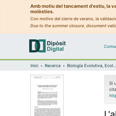
Amb motiu del tancament d'estiu, la v
molèsties.
Con motivo del cierre de verano, la valida
Due to the summer closure, document valid
Comuni
Inici
Recerca
Biologia Evolutiva, Ecologia i Ciències Am
Si 
cit
htt
L'