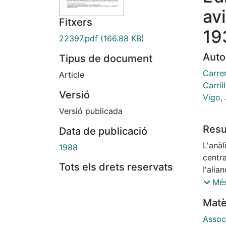
avi
Fitxers
19
22397.pdf
(166.88 KB)
Auto
Tipus de document
Carrer
Article
Carril
Versió
Vigo,
Versió publicada
Res
Data de publicació
L'anàl
1988
centra
Tots els drets reservats
I'alia
aques
Més
per a 
Matè
ecolog
catal
Assoc