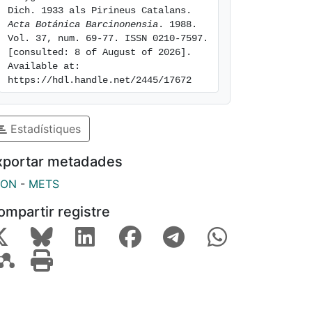
Dich. 1933 als Pirineus Catalans. 
Acta Botánica Barcinonensia
. 1988. 
Vol. 37, num. 69-77. ISSN 0210-7597. 
[consulted: 8 of August of 2026]. 
Available at: 
https://hdl.handle.net/2445/17672
Estadístiques
xportar metadades
SON
-
METS
ompartir registre