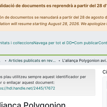
alidació de documents es reprendrà a partir del 28 d
ción de documentos se reanudará a partir del 28 de agosto 
ation will resume starting August 28, 2026. We apologize 
tats i col·leccions
Navega per tot el DD
Com publicar
Cont
bientals
Articles publicats en revistes (Biologia Evolutiva, Ecologia i Ciències Ambientals)
L'aliança Polygonion avicula
Ci
us plau utilitzeu sempre aquest identificador per
ar o enllaçar aquest document:
ps://hdl.handle.net/2445/17672
aliança Polygonion