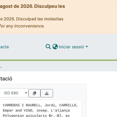
'agost de 2026. Disculpeu les
de 2026. Disculpad las molestias
for any inconvenience.
acte
Iniciar sessió
ris Br.-Bl. ex Dich. 1933 als Pirineus Catalans
tació
CARRERAS I RAURELL, Jordi, CARRILLO, 
Empar and VIGO, Josep. L'aliança 
Polygonion avicularis Br.-Bl. ex 