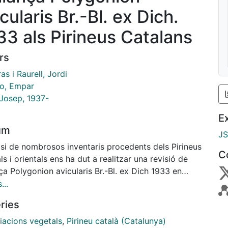
cularis Br.-Bl. ex Dich.
33 als Pirineus Catalans
rs
as i Raurell, Jordi
lo, Empar
 Josep, 1937-
E
um
J
isi de nombrosos inventaris procedents dels Pirineus
C
ls i orientals ens ha dut a realitzar una revisió de
nça Polygonion avicularis Br.-Bl. ex Dich 1933 en
ta àrea. Reconeixem fins al moment sis associacions
...
les quals donem la seva caracterització florística i
ries
ica, així com la seva distribució als Pirineus
ans. Descrivim, a més, una subass. scleranthetosum
iacions vegetals
,
Pirineu català (Catalunya)