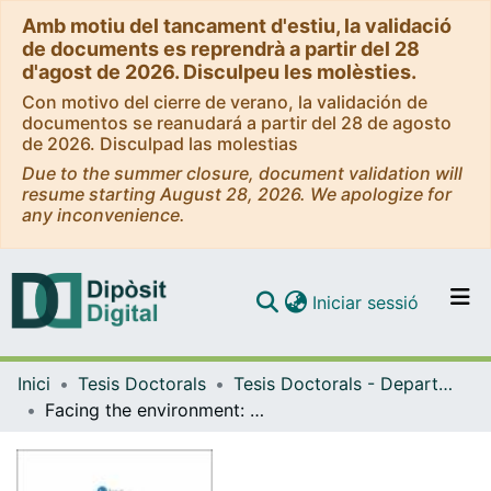
Amb motiu del tancament d'estiu, la validació
de documents es reprendrà a partir del 28
d'agost de 2026. Disculpeu les molèsties.
Con motivo del cierre de verano, la validación de
documentos se reanudará a partir del 28 de agosto
de 2026. Disculpad las molestias
Due to the summer closure, document validation will
resume starting August 28, 2026. We apologize for
any inconvenience.
(current)
Iniciar sessió
Comunitats i col·leccions
Inici
Tesis Doctorals
Tesis Doctorals - Departament - Física Fonamental
Navega per tot el DD
Facing the environment: hydrodynamics and confinement modulate molecular motors dynamics
Com publicar
Contacte