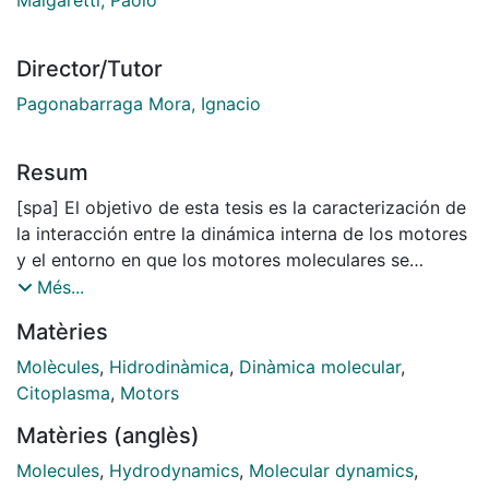
Director/Tutor
Pagonabarraga Mora, Ignacio
Resum
[spa] El objetivo de esta tesis es la caracterización de
la interacción entre la dinámica interna de los motores
y el entorno en que los motores moleculares se
mueven. Hemos caracterizado dos escenarios
Més...
diferentes para los cuales las propiedades locales del
Matèries
fluido afectan significativamente a la dinámica general
de los motores. Como primer caso hemos estudiado la
Molècules
,
Hidrodinàmica
,
Dinàmica molecular
,
dinámica de varios motores moleculares que se
Citoplasma
,
Motors
desplazan a lo largo de un filamento común. Mientras
Matèries (anglès)
se desplazan, los motores moleculares generan flujos
citoplasmáticos locales que afectan el estado local del
Molecules
,
Hydrodynamics
,
Molecular dynamics
,