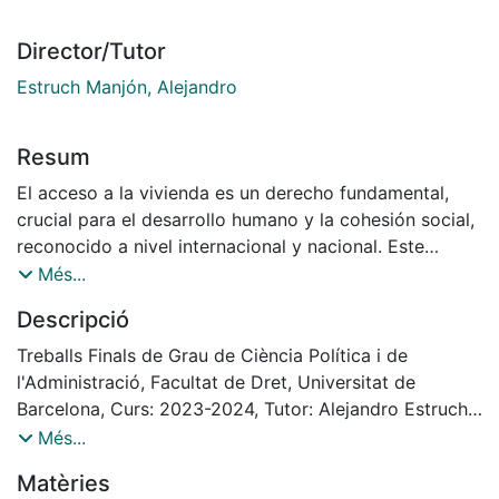
Director/Tutor
Estruch Manjón, Alejandro
Resum
El acceso a la vivienda es un derecho fundamental,
crucial para el desarrollo humano y la cohesión social,
reconocido a nivel internacional y nacional. Este
derecho influye en otros derechos como el trabajo, la
Més...
salud y la educación. Sin embargo, su implementación
Descripció
presenta grandes disparidades debido a factores
como la contracción económica, la restricción
Treballs Finals de Grau de Ciència Política i de
crediticia, la baja oferta de vivienda protegida y los
l'Administració, Facultat de Dret, Universitat de
altos precios en comparación con los salarios.
Barcelona, Curs: 2023-2024, Tutor: Alejandro Estruch
En Cataluña, se observa la paradoja de "gente sin casa
Manjón
Més...
y casas sin gente". Para abordar esta situación, es
Matèries
esencial implementar políticas públicas que aseguren