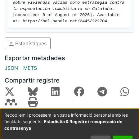
sobre viviendas vacías como estrategia contra 
municipios propensos a la especulación.
la especulación inmobiliaria en Cataluña.
El análisis también confirma que el impuesto mejora la
[consulted: 8 of August of 2026]. Available 
accesibilidad a la vivienda y fortalece
at: https://hdl.handle.net/2445/222704
su concepto como bien básico, ya que el aumento de
la recaudación se asocia con un incremento
Estadístiques
de viviendas protegidas.
Exportar metadades
JSON
-
METS
Compartir registre
Recopilem i processem la vostra informació personal amb les
finalitats següents:
Estadístic & Registre i recuperació de
Coordinació:
CRAI UB
Avís legal
Metadades
subjectes a:
contrasenya
Configuració
Política de
Acord