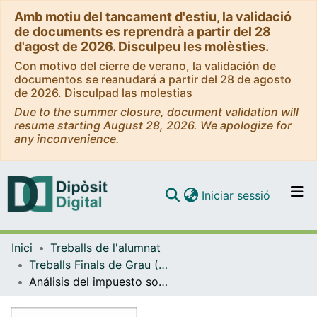
Amb motiu del tancament d'estiu, la validació
de documents es reprendrà a partir del 28
d'agost de 2026. Disculpeu les molèsties.
Con motivo del cierre de verano, la validación de
documentos se reanudará a partir del 28 de agosto
de 2026. Disculpad las molestias
Due to the summer closure, document validation will
resume starting August 28, 2026. We apologize for
any inconvenience.
(current)
Iniciar sessió
Comunitats i col·leccions
Inici
Treballs de l'alumnat
Navega per tot el DD
Treballs Finals de Grau (TFG) - Ciències Polítiques i de l’Administració
Com publicar
Análisis del impuesto sobre viviendas vacías como estrategia contra la especulación inmobiliaria en Cataluña
Contacte