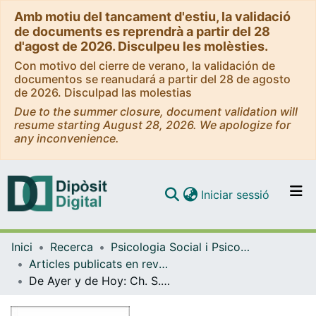
Amb motiu del tancament d'estiu, la validació
de documents es reprendrà a partir del 28
d'agost de 2026. Disculpeu les molèsties.
Con motivo del cierre de verano, la validación de
documentos se reanudará a partir del 28 de agosto
de 2026. Disculpad las molestias
Due to the summer closure, document validation will
resume starting August 28, 2026. We apologize for
any inconvenience.
(current)
Iniciar sessió
Comunitats i col·leccions
Inici
Recerca
Psicologia Social i Psicologia Quantitativa
Navega per tot el DD
Articles publicats en revistes (Psicologia Social i Psicologia Quantitativa)
Com publicar
De Ayer y de Hoy: Ch. S. Peirce (1839-1914)
Contacte