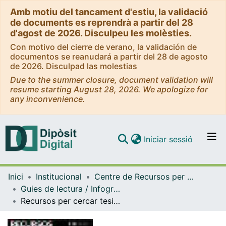
Amb motiu del tancament d'estiu, la validació
de documents es reprendrà a partir del 28
d'agost de 2026. Disculpeu les molèsties.
Con motivo del cierre de verano, la validación de
documentos se reanudará a partir del 28 de agosto
de 2026. Disculpad las molestias
Due to the summer closure, document validation will
resume starting August 28, 2026. We apologize for
any inconvenience.
(current)
Iniciar sessió
Comunitats i col·leccions
Inici
Institucional
Centre de Recursos per a l'Aprenentatge i la Investigació (CRAI-UB) - Institucional
Navega per tot el DD
Guies de lectura / Infografies / Recomanacions (CRAI-UB)
Com publicar
Recursos per cercar tesis [Infografia]
Contacte