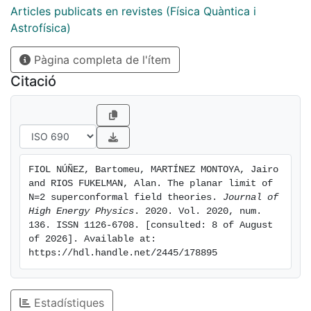
planar limit involves a sum over rooted tree graphs.
Articles publicats en revistes (Física Quàntica i
Astrofísica)
Pàgina completa de l'ítem
Citació
FIOL NÚÑEZ, Bartomeu, MARTÍNEZ MONTOYA, Jairo 
and RIOS FUKELMAN, Alan. The planar limit of 
N=2 superconformal field theories. 
Journal of 
High Energy Physics
. 2020. Vol. 2020, num. 
136. ISSN 1126-6708. [consulted: 8 of August 
of 2026]. Available at: 
https://hdl.handle.net/2445/178895
Estadístiques