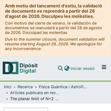
Amb motiu del tancament d'estiu, la validació
de documents es reprendrà a partir del 28
d'agost de 2026. Disculpeu les molèsties.
Con motivo del cierre de verano, la validación de
documentos se reanudará a partir del 28 de agosto
de 2026. Disculpad las molestias
Due to the summer closure, document validation will
resume starting August 28, 2026. We apologize for
any inconvenience.
(current)
Iniciar sessió
Comunitats i col·leccions
Inici
Recerca
Física Quàntica i Astrofísica
Navega per tot el DD
Articles publicats en revistes (Física Quàntica i Astrofísica)
Com publicar
The planar limit of N=2 superconformal field theories
Contacte