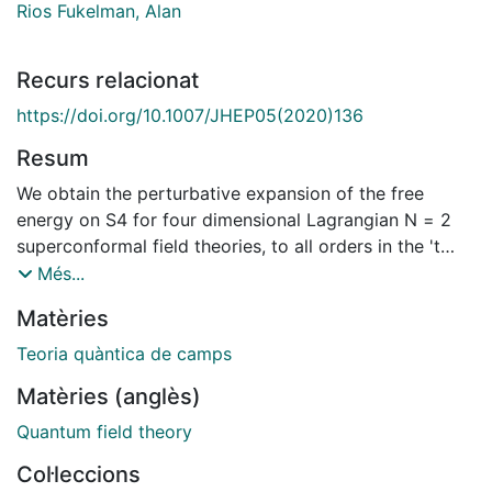
Rios Fukelman, Alan
Recurs relacionat
https://doi.org/10.1007/JHEP05(2020)136
Resum
We obtain the perturbative expansion of the free
energy on S4 for four dimensional Lagrangian N = 2
superconformal field theories, to all orders in the 't
Hooft coupling, in the planar limit. We do so by using
Més...
supersymmetric localization, after rewriting the 1-loop
Matèries
factor as an effective action involving an infinite
number of single and double trace terms. The answer
Teoria quàntica de camps
we obtain is purely combinatorial, and involves a sum
Matèries (anglès)
over tree graphs. We also apply these methods to the
perturbative expansion of the free energy at finite N ,
Quantum field theory
and to the computation of the vacuum expectation
Col·leccions
value of the 1/2 BPS circular Wilson loop, which in the