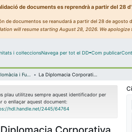
alidació de documents es reprendrà a partir del 28 d
ción de documentos se reanudará a partir del 28 de agosto 
ation will resume starting August 28, 2026. We apologize 
tats i col·leccions
Navega per tot el DD
Com publicar
Cont
Màster - Diplomàcia i Funció Pública Internacional
La Diplomacia Corporativa
Ci
us plau utilitzeu sempre aquest identificador per
ar o enllaçar aquest document:
ps://hdl.handle.net/2445/64764
 Diplomacia Corporativa