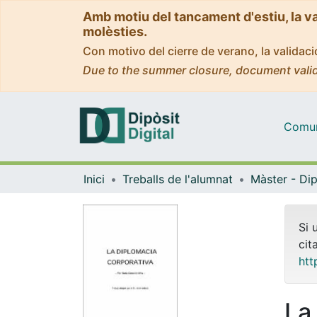
Amb motiu del tancament d'estiu, la v
molèsties.
Con motivo del cierre de verano, la valida
Due to the summer closure, document valid
Comuni
Inici
Treballs de l'alumnat
Si 
cit
htt
La