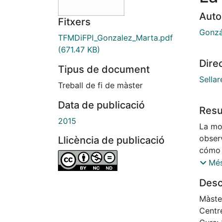
Auto
Fitxers
Gonzá
TFMDiFPI_Gonzalez_Marta.pdf
(671.47 KB)
Dire
Tipus de document
Sellar
Treball de fi de màster
Data de publicació
Res
2015
La mo
obser
Llicència de publicació
cómo 
privad
Més
las e
Desc
propia
del ám
Màster
relaci
Centre
Estad