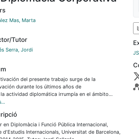
rs
lez Mas, Marta
ctor/Tutor
E
és Serra, Jordi
J
C
um
tivación del presente trabajo surge de la
vación durante los últimos años de
la actividad diplomática irrumpía en el ámbito
o, específicamente, en el de
...
mpresas multinacionales (EMs). La Diplomacia es
ripció
 de los Estados, es decir,
bito público, encargada de desarrollar las
 en Diplomàcia i Funció Pública Internacional,
ones internacionales entre un
 d'Estudis Internacionals, Universitat de Barcelona,
o (representado por la figura del embajador) frente