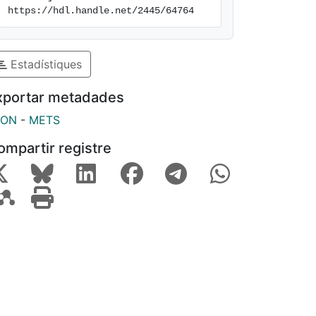
https://hdl.handle.net/2445/64764
Estadístiques
xportar metadades
SON
-
METS
ompartir registre