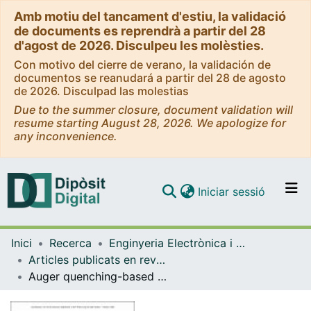
Amb motiu del tancament d'estiu, la validació
de documents es reprendrà a partir del 28
d'agost de 2026. Disculpeu les molèsties.
Con motivo del cierre de verano, la validación de
documentos se reanudará a partir del 28 de agosto
de 2026. Disculpad las molestias
Due to the summer closure, document validation will
resume starting August 28, 2026. We apologize for
any inconvenience.
(current)
Iniciar sessió
Comunitats i col·leccions
Inici
Recerca
Enginyeria Electrònica i Biomèdica
Navega per tot el DD
Articles publicats en revistes (Enginyeria Electrònica i Biomèdica)
Com publicar
Auger quenching-based modulation of electroluminescence from ion-implanted silicon nanocrystals
Contacte