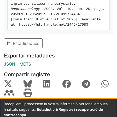
changed from Fowler?Nordheim to channel hot
implanted silicon nanocrystals. 
electron, which is a clear signature of nanocrystal
Nanotechnology
. 2008. Vol. 19, num. 20, pags. 
205201-1-205201-9. ISSN 0957-4484. 
charging and subsequent electroluminescence
[consulted: 8 of August of 2026]. Available 
quenching.
at: https://hdl.handle.net/2445/17583
Estadístiques
Exportar metadades
JSON
-
METS
Compartir registre
Recopilem i processem la vostra informació personal amb les
finalitats següents:
Estadístic & Registre i recuperació de
Coordinació:
CRAI UB
Avís legal
Metadades
subjectes a:
contrasenya