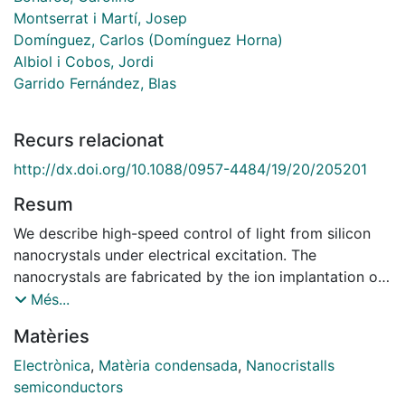
Montserrat i Martí, Josep
Domínguez, Carlos (Domínguez Horna)
Albiol i Cobos, Jordi
Garrido Fernández, Blas
Recurs relacionat
http://dx.doi.org/10.1088/0957-4484/19/20/205201
Resum
We describe high-speed control of light from silicon
nanocrystals under electrical excitation. The
nanocrystals are fabricated by the ion implantation of
Si+ in the 15?nm thick gate oxide of a field effect
Més...
transistor at 6.5?keV. A characteristic read-peaked
Matèries
electroluminescence is obtained either by DC or AC
gate excitation. However, AC gate excitation is found
Electrònica
,
Matèria condensada
,
Nanocristalls
to have a frequency response that is limited by the
semiconductors