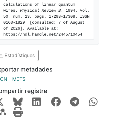
calculations of linear quantum 
wires. 
Physical Review B
. 1994. Vol. 
50, num. 23, pags. 17298-17308. ISSN 
0163-1829. [consulted: 7 of August 
of 2026]. Available at: 
https://hdl.handle.net/2445/10454
Estadístiques
xportar metadades
SON
-
METS
ompartir registre