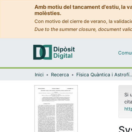
Amb motiu del tancament d'estiu, la v
molèsties.
Con motivo del cierre de verano, la valida
Due to the summer closure, document valid
Comuni
Inici
Recerca
Física Quàntica i As
Si 
cit
htt
Sy