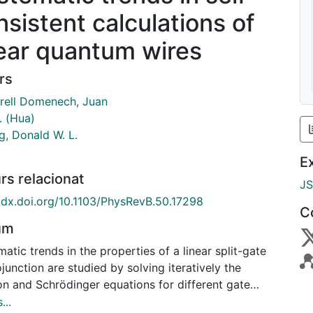
nsistent calculations of
near quantum wires
rs
rell Domenech, Juan
. (Hua)
g, Donald W. L.
E
rs relacionat
J
//dx.doi.org/10.1103/PhysRevB.50.17298
C
um
atic trends in the properties of a linear split-gate
junction are studied by solving iteratively the
on and Schrödinger equations for different gate
tials and temperatures. A two-dimensional
...