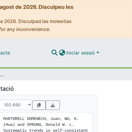
'agost de 2026. Disculpeu les
de 2026. Disculpad las molestias
for any inconvenience.
acte
Iniciar sessió
Systematic trends in self-consistent calculations of linear quantum wires
tació
MARTORELL DOMENECH, Juan, WU, H. 
(Hua) and SPRUNG, Donald W. L. 
Systematic trends in self-consistent 