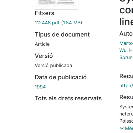
co
Fitxers
li
112448.pdf
(1.54 MB)
Auto
Tipus de document
Marto
Article
Wu, H
Versió
Sprun
Versió publicada
Recu
Data de publicació
http:
1994
Res
Tots els drets reservats
System
hetero
Poiss
poten
Més