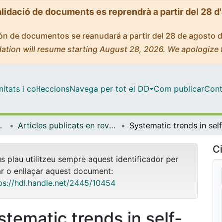
alidació de documents es reprendrà a partir del 28 d
ción de documentos se reanudará a partir del 28 de agosto 
ation will resume starting August 28, 2026. We apologize 
tats i col·leccions
Navega per tot el DD
Com publicar
Cont
trofísica
Articles publicats en revistes (Física Quàntica i Astrofísica)
Ci
us plau utilitzeu sempre aquest identificador per
ar o enllaçar aquest document:
ps://hdl.handle.net/2445/10454
stematic trends in self-