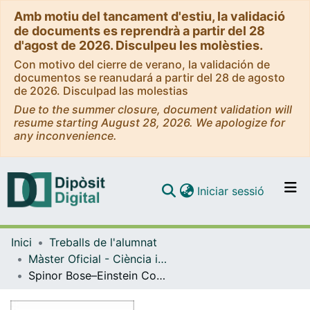
Amb motiu del tancament d'estiu, la validació
de documents es reprendrà a partir del 28
d'agost de 2026. Disculpeu les molèsties.
Con motivo del cierre de verano, la validación de
documentos se reanudará a partir del 28 de agosto
de 2026. Disculpad las molestias
Due to the summer closure, document validation will
resume starting August 28, 2026. We apologize for
any inconvenience.
(current)
Iniciar sessió
Comunitats i col·leccions
Inici
Treballs de l'alumnat
Navega per tot el DD
Màster Oficial - Ciència i Tecnologia Quàntiques / Quantum Science and Technology
Com publicar
Spinor Bose–Einstein Condensate Magnetometry for Searches in Fundamental Physics
Contacte