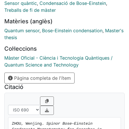
simulations of an apertured magnetic shield and the
Sensor quàntic
,
Condensació de Bose-Einstein
,
development of a shot-noise-limited Faraday
Treballs de fi de màster
polarimeter. Applying the full framework, we show that
Matèries (anglès)
an SBEC comagnetometer can set improved
laboratory constraints on axion-like particle–proton
Quantum sensor
,
Bose-Einstein condensation
,
Master's
couplings. In contrast, we find that the sensor’s small
thesis
interaction volume limits its competitiveness for
Col·leccions
detecting high-frequency gravitational waves via spin-
gravity coupling
Màster Oficial - Ciència i Tecnologia Quàntiques /
Quantum Science and Technology
Pàgina completa de l'ítem
Citació
ZHOU, Wenjing. 
Spinor Bose–Einstein 