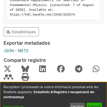
Condensate Magnetometry for Searches in 
Fundamental Physics.
 [consulted: 7 of August 
of 2026]. Available at: 
https://hdl.handle.net/2445/222574
Estadístiques
Exportar metadades
JSON
-
METS
Compartir registre
Recopilem i processem la vostra informació personal amb les
finalitats següents:
Estadístic & Registre i recuperació de
Coordinació:
CRAI UB
Avís legal
Metadades
subjectes a:
contrasenya
Configuració
Política de
Acord
Personalitzar
Declinar
D'acord