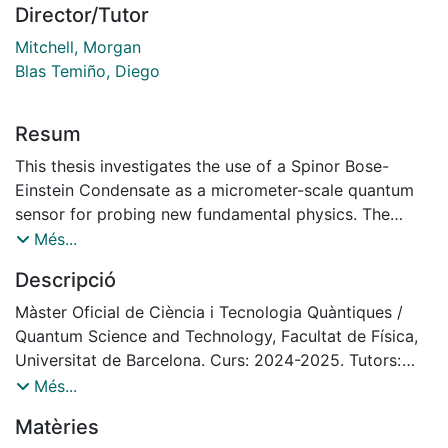
Director/Tutor
Mitchell, Morgan
Blas Temiño, Diego
Resum
This thesis investigates the use of a Spinor Bose-
Einstein Condensate as a micrometer-scale quantum
sensor for probing new fundamental physics. The
sensor’s sensitivity is limited by a complex interplay of
Més...
noise sources. We
Descripció
develop a theoretical framework to identify, model,
and quantify these limitations, using the truncated
Màster Oficial de Ciència i Tecnologia Quàntiques /
Wigner approximation to capture interactioninduced
Quantum Science and Technology, Facultat de Física,
shearing of the quantum noise and project sensitivity
Universitat de Barcelona. Curs: 2024-2025. Tutors:
beyond the
Morgan Mitchell, Diego Blas
Més...
standard quantum limit. This model is supported by
Matèries
experimental efforts, including finite-element method