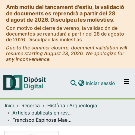
Amb motiu del tancament d'estiu, la validació
de documents es reprendrà a partir del 28
d'agost de 2026. Disculpeu les molèsties.
Con motivo del cierre de verano, la validación de
documentos se reanudará a partir del 28 de agosto
de 2026. Disculpad las molestias
Due to the summer closure, document validation will
resume starting August 28, 2026. We apologize for
any inconvenience.
(current)
Iniciar sessió
Comunitats i col·leccions
Inici
Recerca
Història i Arqueologia
Navega per tot el DD
Articles publicats en revistes (Història i Arqueologia)
Com publicar
Francisco Espinosa Maestre La primavera del Frente Popular. Los campesinos de Badajoz y el origen de la guerra civil (marzo-julio de 1936) Barcelona, Editorial Crítica, 2007, 433 pp.
Contacte