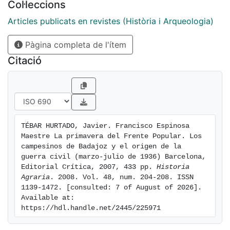
Col·leccions
a partir de julio de 1936.
Articles publicats en revistes (Història i Arqueologia)
Pàgina completa de l'ítem
Citació
TÉBAR HURTADO, Javier. Francisco Espinosa 
Maestre La primavera del Frente Popular. Los 
campesinos de Badajoz y el origen de la 
guerra civil (marzo-julio de 1936) Barcelona, 
Editorial Crítica, 2007, 433 pp. 
Historia 
Agraria
. 2008. Vol. 48, num. 204-208. ISSN 
1139-1472. [consulted: 7 of August of 2026]. 
Available at: 
https://hdl.handle.net/2445/225971