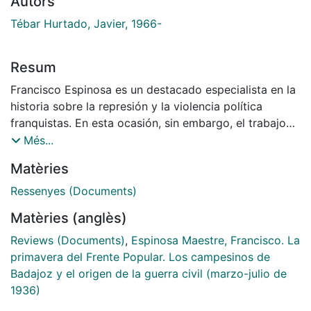
Autors
Tébar Hurtado, Javier, 1966-
Resum
Francisco Espinosa es un destacado especialista en la
historia sobre la represión y la violencia política
franquistas. En esta ocasión, sin embargo, el trabajo
que aquí se reseña constituye una investigación sobre
Més...
la reforma agraria republicana centrada en Badajoz.
Matèries
Esta provincia reúne una serie de condiciones que
hacen de ella un territorio clave, de entre las zonas
Ressenyes (Documents)
latifundistas, para el estudio de la Ley Agraria
Matèries (anglès)
republicana, como son: el conflicto y las tensiones
tradicionales en torno a la propiedad y explotación de
Reviews (Documents)
,
Espinosa Maestre, Francisco. La
la tierra, el protagonismo político en la aplicación y en
primavera del Frente Popular. Los campesinos de
las respuestas ante la reforma agraria, y, por último, la
Badajoz y el origen de la guerra civil (marzo-julio de
aparición de manera simultánea de la
1936)
contrarrevolución agraria y de la revolución campesina