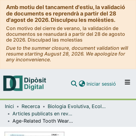
Amb motiu del tancament d'estiu, la validació
de documents es reprendrà a partir del 28
d'agost de 2026. Disculpeu les molèsties.
Con motivo del cierre de verano, la validación de
documentos se reanudará a partir del 28 de agosto
de 2026. Disculpad las molestias
Due to the summer closure, document validation will
resume starting August 28, 2026. We apologize for
any inconvenience.
(current)
Iniciar sessió
Comunitats i col·leccions
Inici
Recerca
Biologia Evolutiva, Ecologia i Ciències Ambientals
Navega per tot el DD
Articles publicats en revistes (Biologia Evolutiva, Ecologia i Ciències Ambientals)
Com publicar
Age-Related Tooth Wear Differs between Forest and Savanna Primates
Contacte