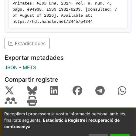
environment.
Primates. 
PLoS One
. 2014. Vol. 9, num. 4, 
pags. e94938. ISSN 1932-6203. [consulted: 7 
of August of 2026]. Available at: 
https://hdl.handle.net/2445/54344
Estadístiques
Exportar metadades
JSON
-
METS
Compartir registre
Recopilem i processem la vostra informació personal amb les
finalitats següents:
Estadístic & Registre i recuperació de
Coordinació:
CRAI UB
Avís legal
Metadades
subjectes a:
contrasenya