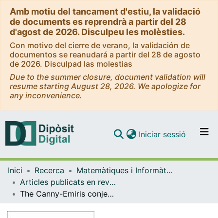
Amb motiu del tancament d'estiu, la validació
de documents es reprendrà a partir del 28
d'agost de 2026. Disculpeu les molèsties.
Con motivo del cierre de verano, la validación de
documentos se reanudará a partir del 28 de agosto
de 2026. Disculpad las molestias
Due to the summer closure, document validation will
resume starting August 28, 2026. We apologize for
any inconvenience.
(current)
Iniciar sessió
Comunitats i col·leccions
Inici
Recerca
Matemàtiques i Informàtica
Navega per tot el DD
Articles publicats en revistes (Matemàtiques i Informàtica)
Com publicar
The Canny-Emiris conjecture for the sparse resultant
Contacte