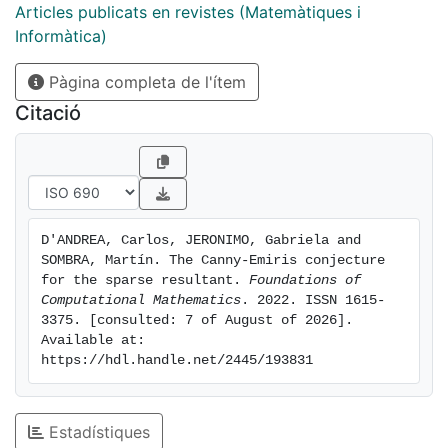
Macaulay formula for the homogeneous resultant and
Articles publicats en revistes (Matemàtiques i
confirms a conjecture of Canny and Emiris.
Informàtica)
Pàgina completa de l'ítem
Citació
D'ANDREA, Carlos, JERONIMO, Gabriela and 
SOMBRA, Martín. The Canny-Emiris conjecture 
for the sparse resultant. 
Foundations of 
Computational Mathematics
. 2022. ISSN 1615-
3375. [consulted: 7 of August of 2026]. 
Available at: 
https://hdl.handle.net/2445/193831
Estadístiques