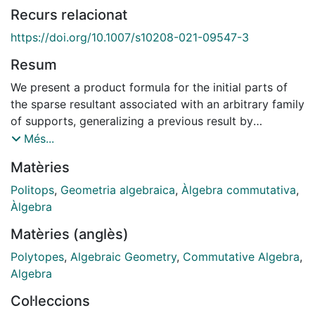
Recurs relacionat
https://doi.org/10.1007/s10208-021-09547-3
Resum
We present a product formula for the initial parts of
the sparse resultant associated with an arbitrary family
of supports, generalizing a previous result by
Sturmfels. This allows to compute the homogeneities
Més...
and degrees of this sparse resultant, and its evaluation
Matèries
at systems of Laurent polynomials with smaller
supports. We obtain an analogous product formula for
Politops
,
Geometria algebraica
,
Àlgebra commutativa
,
some of the initial parts of the principal minors of the
Àlgebra
Sylvester-type square matrix associated with a mixed
Matèries (anglès)
subdivision of a polytope. Applying these results, we
prove that under suitable hypothesis, the sparse
Polytopes
,
Algebraic Geometry
,
Commutative Algebra
,
resultant can be computed as the quotient of the
Algebra
determinant of such a square matrix by one of its
Col·leccions
principal minors. This generalizes the classical