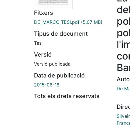
del
Fitxers
pol
DE_MARCO_TESI.pdf
(5.07 MB)
pol
Tipus de document
l'
Tesi
co
Versió
Versió publicada
Ba
Data de publicació
Auto
2015-06-18
De Ma
Tots els drets reservats
Dire
Silvei
France