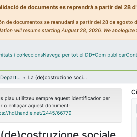
alidació de documents es reprendrà a partir del 28 d
ción de documentos se reanudará a partir del 28 de agosto 
ation will resume starting August 28, 2026. We apologize 
tats i col·leccions
Navega per tot el DD
Com publicar
Cont
Tesis Doctorals - Departament - Dret i Economia Internacionals
La (de)costruzione sociale dello straniero tra discorsi politici, norme giuridiche e politiche locali per l'immigrazione. Una ricerca comparativa tra Roma e Barcellona
Ci
us plau utilitzeu sempre aquest identificador per
ar o enllaçar aquest document:
ps://hdl.handle.net/2445/66779
 (de)costruzione sociale