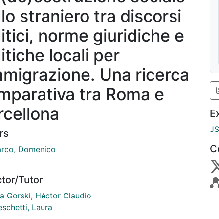
lo straniero tra discorsi
itici, norme giuridiche e
itiche locali per
immigrazione. Una ricerca
mparativa tra Roma e
rcellona
E
J
rs
C
rco, Domenico
ctor/Tutor
ra Gorski, Héctor Claudio
schetti, Laura