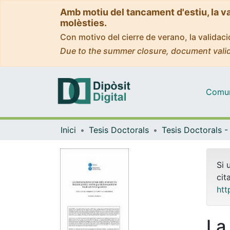
Amb motiu del tancament d'estiu, la v
molèsties.
Con motivo del cierre de verano, la valida
Due to the summer closure, document valid
Comuni
Inici
Tesis Doctorals
Si 
cit
htt
La