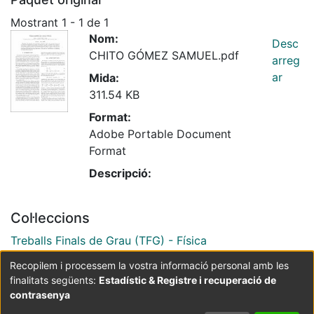
Mostrant
1 - 1 de 1
Nom:
Desc
CHITO GÓMEZ SAMUEL.pdf
arreg
ar
Mida:
311.54 KB
Format:
Adobe Portable Document
Format
Descripció:
Col·leccions
Treballs Finals de Grau (TFG) - Física
Recopilem i processem la vostra informació personal amb les
finalitats següents:
Estadístic & Registre i recuperació de
Coordinació:
CRAI UB
Avís legal
Metadades
subjectes a:
contrasenya