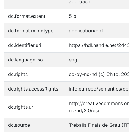
approach
dc.format.extent
5 p.
dc.format.mimetype
application/pdf
dc.identifier.uri
https://hdl.handle.net/2445
dc.language.iso
eng
dc.rights
cc-by-nc-nd (c) Chito, 2024
dc.rights.accessRights
info:eu-repo/semantics/ope
http://creativecommons.org/
dc.rights.uri
nc-nd/3.0/es/
dc.source
Treballs Finals de Grau (TFG)