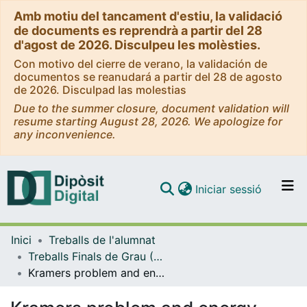
Amb motiu del tancament d'estiu, la validació
de documents es reprendrà a partir del 28
d'agost de 2026. Disculpeu les molèsties.
Con motivo del cierre de verano, la validación de
documentos se reanudará a partir del 28 de agosto
de 2026. Disculpad las molestias
Due to the summer closure, document validation will
resume starting August 28, 2026. We apologize for
any inconvenience.
(current)
Iniciar sessió
Comunitats i col·leccions
Inici
Treballs de l'alumnat
Navega per tot el DD
Treballs Finals de Grau (TFG) - Física
Com publicar
Kramers problem and energy diffusion
Contacte