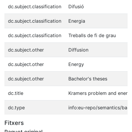
dc.subject.classification
Difusió
dc.subject.classification
Energia
dc.subject.classification
Treballs de fi de grau
dc.subject.other
Diffusion
dc.subject.other
Energy
dc.subject.other
Bachelor's theses
dc.title
Kramers problem and energy
dc.type
info:eu-repo/semantics/bach
Fitxers
Paquet original