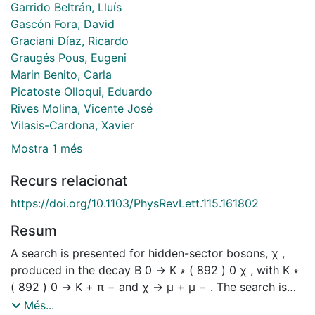
Garrido Beltrán, Lluís
Gascón Fora, David
Graciani Díaz, Ricardo
Graugés Pous, Eugeni
Marin Benito, Carla
Picatoste Olloqui, Eduardo
Rives Molina, Vicente José
Vilasis-Cardona, Xavier
Mostra 1 més
Recurs relacionat
https://doi.org/10.1103/PhysRevLett.115.161802
Resum
A search is presented for hidden-sector bosons, χ ,
produced in the decay B 0 → K ∗ ( 892 ) 0 χ , with K ∗
( 892 ) 0 → K + π − and χ → μ + μ − . The search is
performed using p p -collision data corresponding to
Més...