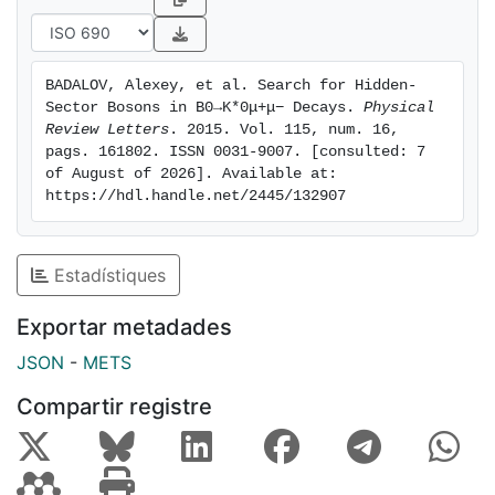
BADALOV, Alexey, et al. Search for Hidden-
Sector Bosons in B0→K*0μ+μ− Decays. 
Physical 
Review Letters
. 2015. Vol. 115, num. 16, 
pags. 161802. ISSN 0031-9007. [consulted: 7 
of August of 2026]. Available at: 
https://hdl.handle.net/2445/132907
Estadístiques
Exportar metadades
JSON
-
METS
Compartir registre