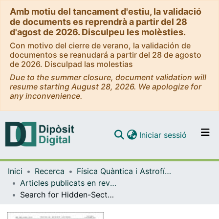
Amb motiu del tancament d'estiu, la validació
de documents es reprendrà a partir del 28
d'agost de 2026. Disculpeu les molèsties.
Con motivo del cierre de verano, la validación de
documentos se reanudará a partir del 28 de agosto
de 2026. Disculpad las molestias
Due to the summer closure, document validation will
resume starting August 28, 2026. We apologize for
any inconvenience.
(current)
Iniciar sessió
Comunitats i col·leccions
Inici
Recerca
Física Quàntica i Astrofísica
Navega per tot el DD
Articles publicats en revistes (Física Quàntica i Astrofísica)
Com publicar
Search for Hidden-Sector Bosons in B0→K*0μ+μ− Decays
Contacte