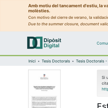
Amb motiu del tancament d'estiu, la v
molèsties.
Con motivo del cierre de verano, la valida
Due to the summer closure, document valid
Comuni
Inici
Tesis Doctorals
Si 
cit
htt
Es