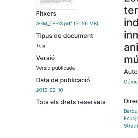
te
Fitxers
in
AGM_TESIS.pdf
(51.56 MB)
in
Tipus de document
an
Tesi
mú
Versió
Versió publicada
Auto
Data de publicació
Gómez
2016-02-10
Dire
Tots els drets reservats
Barqui
Espej
Strat