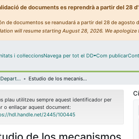
alidació de documents es reprendrà a partir del 28 d
ción de documentos se reanudará a partir del 28 de agosto 
ation will resume starting August 28, 2026. We apologize 
tats i col·leccions
Navega per tot el DD
Com publicar
Cont
Tesis Doctorals - Departament - Bioquímica i Biologia Molecular (Biologia)
Estudio de los mecanismos terapéuticos en la inducción de tolerancia inmunológica en un modelo animal de esclerosis múltiple
Ci
us plau utilitzeu sempre aquest identificador per
ar o enllaçar aquest document:
ps://hdl.handle.net/2445/100445
tudio de los mecanismos