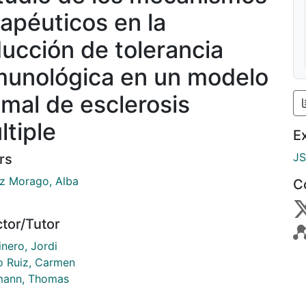
rapéuticos en la
ducción de tolerancia
munológica en un modelo
imal de esclerosis
ltiple
E
J
rs
 Morago, Alba
C
ctor/Tutor
nero, Jordi
o Ruiz, Carmen
mann, Thomas