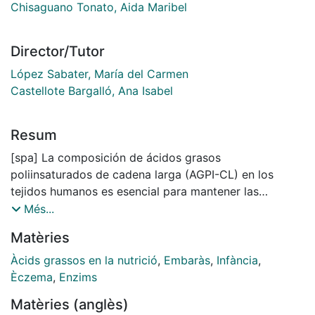
Chisaguano Tonato, Aida Maribel
Director/Tutor
López Sabater, María del Carmen
Castellote Bargalló, Ana Isabel
Resum
[spa] La composición de ácidos grasos
poliinsaturados de cadena larga (AGPI-CL) en los
tejidos humanos es esencial para mantener las
funciones metabólicas y la salud. Diferentes
Més...
patologías, incluidas las enfermedades atópicas, han
Matèries
sido relacionadas con los niveles de AGPI-CL. Además
de la dieta, un factor que influye en la composición de
Àcids grassos en la nutrició
,
Embaràs
,
Infància
,
los AGPI-CL en los tejidos humanos es la síntesis de
Èczema
,
Enzims
novo de los mismos. En este proceso, los AGPI-CL son
Matèries (anglès)
sintetizados a partir de AG esenciales a través de