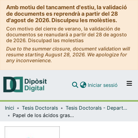
Amb motiu del tancament d'estiu, la validació
de documents es reprendrà a partir del 28
d'agost de 2026. Disculpeu les molèsties.
Con motivo del cierre de verano, la validación de
documentos se reanudará a partir del 28 de agosto
de 2026. Disculpad las molestias
Due to the summer closure, document validation will
resume starting August 28, 2026. We apologize for
any inconvenience.
(current)
Iniciar sessió
Comunitats i col·leccions
Inici
Tesis Doctorals
Tesis Doctorals - Departament - Nutrició i Bromatologia
Navega per tot el DD
Papel de los ácidos grasos trans (AGT) y ácidos grasos poliinsaturados de cadena larga (AGPI-CL) en el desarrollo de enfermedades atópicas en la primera etapa de la vida
Com publicar
Contacte