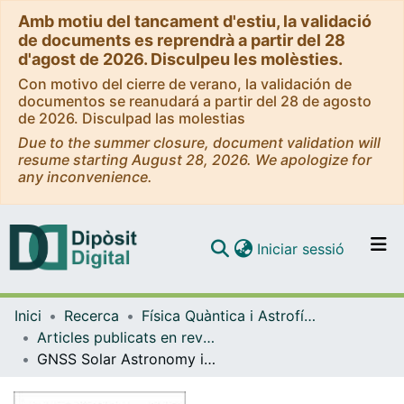
Amb motiu del tancament d'estiu, la validació
de documents es reprendrà a partir del 28
d'agost de 2026. Disculpeu les molèsties.
Con motivo del cierre de verano, la validación de
documentos se reanudará a partir del 28 de agosto
de 2026. Disculpad las molestias
Due to the summer closure, document validation will
resume starting August 28, 2026. We apologize for
any inconvenience.
(current)
Iniciar sessió
Comunitats i col·leccions
Inici
Recerca
Física Quàntica i Astrofísica
Navega per tot el DD
Articles publicats en revistes (Física Quàntica i Astrofísica)
Com publicar
GNSS Solar Astronomy in real-time during more than one solar cycle
Contacte