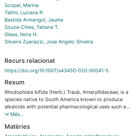
Scopel, Marina
Tallini, Luciana R.
Bastida Armengol, Jaume
Souza-Chies, Tatiana T.
Oleas, Nora H.
Silveira Zuanazzi, Jose Angelo Silveira
Recurs relacionat
https://doi.org/10.1007/s43450-020-00041-5
Resum
Rhodophiala bifida (Herb.) Traub, Amaryllidaceae, is a
species native to South America known to produce
alkaloids with potential pharmacological uses such as
montanine, which has anti-inflammatory potential. R.
Més...
bifida could be applied as a natural source of
Matèries
montanine. It is important to understand the genetic
diversity of this species in order to assess the