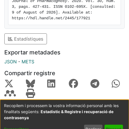
Journal of Pharmacognosy
. 2020. Vol. 30, num. 
3, pags. 427-431. ISSN 0102-695X. [consulted: 
9 of August of 2026]. Available at: 
https://hdl.handle.net/2445/177921
Estadístiques
Exportar metadades
JSON
-
METS
Compartir registre
Recopilem i processem la vostra informació personal amb les
finalitats següents:
Estadístic & Registre i recuperació de
Coordinació:
CRAI UB
Avís legal
Metadades
subjectes a:
contrasenya
Configuració
Política de
Acord