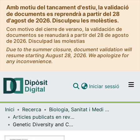
Amb motiu del tancament d'estiu, la validació
de documents es reprendrà a partir del 28
d'agost de 2026. Disculpeu les molèsties.
Con motivo del cierre de verano, la validación de
documentos se reanudará a partir del 28 de agosto
de 2026. Disculpad las molestias
Due to the summer closure, document validation will
resume starting August 28, 2026. We apologize for
any inconvenience.
(current)
Iniciar sessió
Comunitats i col·leccions
Inici
Recerca
Biologia, Sanitat i Medi Ambient
Navega per tot el DD
Articles publicats en revistes (Biologia, Sanitat i Medi Ambient)
Com publicar
Genetic Diversity and Chemical Profile of Rhodophiala bifida Populations from Brazil
Contacte