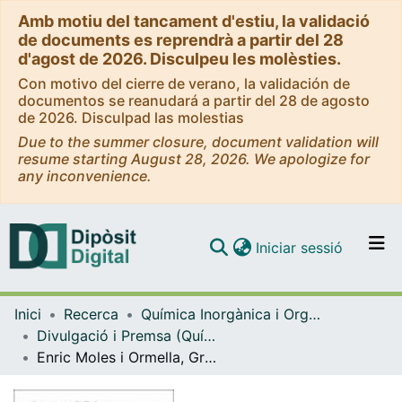
Amb motiu del tancament d'estiu, la validació
de documents es reprendrà a partir del 28
d'agost de 2026. Disculpeu les molèsties.
Con motivo del cierre de verano, la validación de
documentos se reanudará a partir del 28 de agosto
de 2026. Disculpad las molestias
Due to the summer closure, document validation will
resume starting August 28, 2026. We apologize for
any inconvenience.
(current)
Iniciar sessió
Comunitats i col·leccions
Inici
Recerca
Química Inorgànica i Orgànica
Navega per tot el DD
Divulgació i Premsa (Química Inorgànica i Orgànica)
Com publicar
Enric Moles i Ormella, Gracienc i químic il·lustre
Contacte