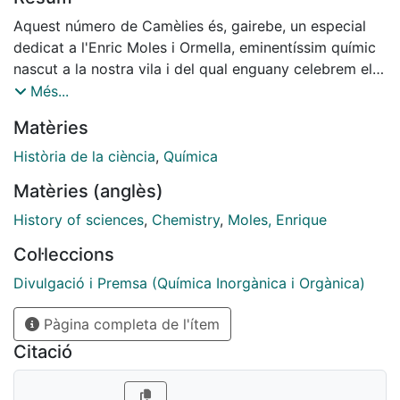
Aquest número de Camèlies és, gairebe, un especial
dedicat a l'Enric Moles i Ormella, eminentíssim químic
nascut a la nostra vila i del qual enguany celebrem el
130è aniversari del seu naixement i el 60è de la seva
Més...
mort.
Matèries
Història de la ciència
,
Química
Matèries (anglès)
History of sciences
,
Chemistry
,
Moles, Enrique
Col·leccions
Divulgació i Premsa (Química Inorgànica i Orgànica)
Pàgina completa de l'ítem
Citació