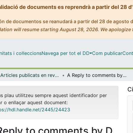
alidació de documents es reprendrà a partir del 28 d
ción de documentos se reanudará a partir del 28 de agosto 
ation will resume starting August 28, 2026. We apologize 
tats i col·leccions
Navega per tot el DD
Com publicar
Cont
Articles publicats en revistes (Història i Arqueologia)
A Reply to comments by D. Bar-Yosef M. Stiner on "Prehistoric exploitation of marine resources in Southern Africa with particular reference to shellfish gathering: opportunities and continuities"
Ci
us plau utilitzeu sempre aquest identificador per
ar o enllaçar aquest document:
ps://hdl.handle.net/2445/24423
Reply to comments by D.