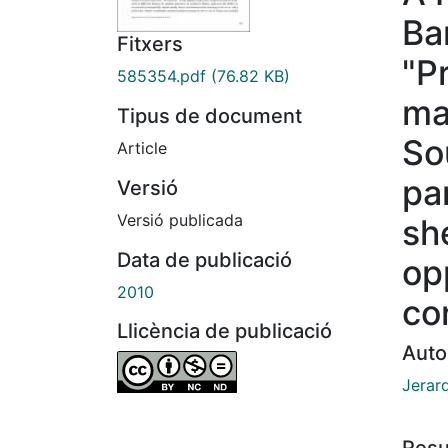
Ba
Fitxers
"Pr
585354.pdf
(76.82 KB)
ma
Tipus de document
So
Article
pa
Versió
Versió publicada
sh
Data de publicació
op
2010
co
Llicència de publicació
Auto
Jerar
Res