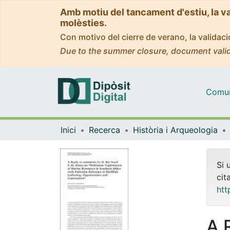
Amb motiu del tancament d'estiu, la v
molèsties.
Con motivo del cierre de verano, la valida
Due to the summer closure, document valid
Comuni
Inici
Recerca
Història i Arqueologia
Si 
cit
htt
A 