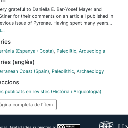
ery grateful to Daniella E. Bar-Yosef Mayer and
tiner for their comments on an article I published in
revious issue of Pyrenae. Having spent many years
ng with coastal sites in South Africa and now
...
ng in the Mediterranean academic landscape, I value
ries
eedback from these two well-known archaeologists
ve dedicated years of hard work in this later part
errània (Espanya : Costa)
,
Paleolític
,
Arqueologia
e world. Their opinions are very much appreciated for
ries (anglès)
allow me to bring new contexts to some of the (old)
ons I have pursued in South Africa, an exercise that
erranean Coast (Spain)
,
Paleolithic
,
Archaeology
 help me with the process of broadening my
leccions
ch interests to the Mediterranean region.
es publicats en revistes (Història i Arqueologia)
gina completa de l'ítem
egal
Metadades subjectes a: