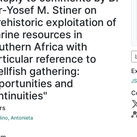
r-Yosef M. Stiner on
ehistoric exploitation of
rine resources in
uthern Africa with
rticular reference to
ellfish gathering:
E
portunities and
J
ntinuities"
C
rs
dino, Antonieta
um