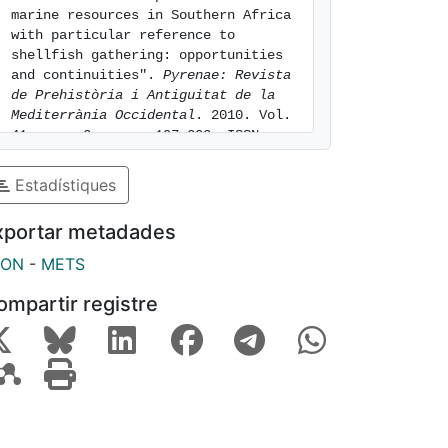
marine resources in Southern Africa 
with particular reference to 
shellfish gathering: opportunities 
and continuities". 
Pyrenae: Revista 
de Prehistòria i Antiguitat de la 
Mediterrània Occidental
. 2010. Vol. 
41, num. 2, pags. 197-202. ISSN 
0079-8215. [consulted: 8 of August 
of 2026]. Available at: 
Estadístiques
https://hdl.handle.net/2445/24423
xportar metadades
SON
-
METS
ompartir registre