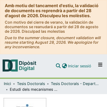
Amb motiu del tancament d'estiu, la validació
de documents es reprendrà a partir del 28
d'agost de 2026. Disculpeu les molèsties.
Con motivo del cierre de verano, la validación de
documentos se reanudará a partir del 28 de agosto
de 2026. Disculpad las molestias
Due to the summer closure, document validation will
resume starting August 28, 2026. We apologize for
any inconvenience.
(current)
Iniciar sessió
Comunitats i col·leccions
Inici
Tesis Doctorals
Tesis Doctorals - Departament - Patologia i Terapèutica Experimental
Navega per tot el DD
Estudi dels mecanismes de resistència multiple als antibiòtics en "Morganella morganii"
Com publicar
Contacte