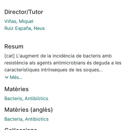
Director/Tutor
Viñas, Miquel
Ruiz España, Neus
Resum
[cat] L'augment de la incidència de bacteris amb
resistència als agents antimicrobians és deguda a les
característiques intrínseques de les soques
antimicrobianes, a una pressió selectiva per l'ús
Més...
extensiu dels antibiòtics i a uns canvis socials i
Matèries
tecnològics que ha facilitat la transmissió
d'organismes resistents o de gens de resistència.
Bacteris
,
Antibiòtics
Aquest constitueix un problema sanitari de primera
Matèries (anglès)
magnitud. Els bacteris presenten característiques que
poden influir poderosament en l'emergència i la
Bacteria
,
Antibiotics
transmissió dels gens que codifiquen per a la