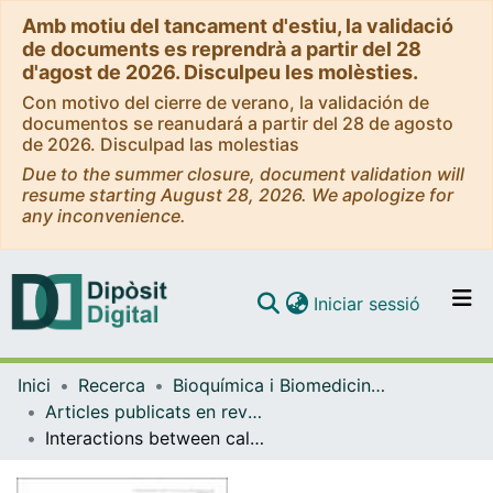
Amb motiu del tancament d'estiu, la validació
de documents es reprendrà a partir del 28
d'agost de 2026. Disculpeu les molèsties.
Con motivo del cierre de verano, la validación de
documentos se reanudará a partir del 28 de agosto
de 2026. Disculpad las molestias
Due to the summer closure, document validation will
resume starting August 28, 2026. We apologize for
any inconvenience.
(current)
Iniciar sessió
Comunitats i col·leccions
Inici
Recerca
Bioquímica i Biomedicina Molecular
Navega per tot el DD
Articles publicats en revistes (Bioquímica i Biomedicina Molecular)
Com publicar
Interactions between calmodulin, adenosine A2A, and dopamine D2 receptors
Contacte