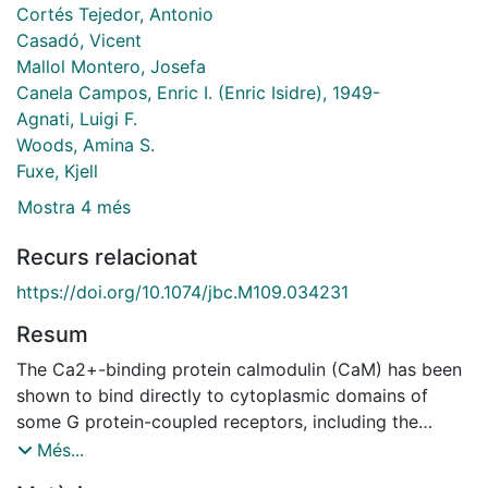
Cortés Tejedor, Antonio
Casadó, Vicent
Mallol Montero, Josefa
Canela Campos, Enric I. (Enric Isidre), 1949-
Agnati, Luigi F.
Woods, Amina S.
Fuxe, Kjell
Mostra 4 més
Recurs relacionat
https://doi.org/10.1074/jbc.M109.034231
Resum
The Ca2+-binding protein calmodulin (CaM) has been
shown to bind directly to cytoplasmic domains of
some G protein-coupled receptors, including the
dopamine D2 receptor. CaM binds to the N-terminal
Més...
portion of the long third intracellular loop of the D2