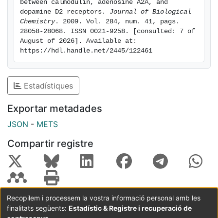
between calmodulin, adenosine A2A, and 
being considered as a target for anti-parkinsonian
dopamine D2 receptors. 
Journal of Biological 
agents.
Chemistry
. 2009. Vol. 284, num. 41, pags. 
28058-28068. ISSN 0021-9258. [consulted: 7 of 
August of 2026]. Available at: 
https://hdl.handle.net/2445/122461
Estadístiques
Exportar metadades
JSON
-
METS
Compartir registre
Recopilem i processem la vostra informació personal amb les
finalitats següents:
Estadístic & Registre i recuperació de
Coordinació:
CRAI UB
Avís legal
Metadades
subjectes a: