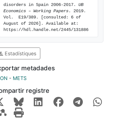
disorders in Spain 2006-2017. 
UB 
Economics – Working Papers
. 2019. 
Vol.  E19/389. [consulted: 6 of 
August of 2026]. Available at: 
https://hdl.handle.net/2445/131886
Estadístiques
xportar metadades
SON
-
METS
ompartir registre