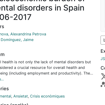
ntal disorders in Spain
06-2017
rs
nova, Alexandrina Petrova
la Domínguez, Jaime
E
um
J
 health is not only the lack of mental disorders but
sidered a crucial resource for overall health and
C
being (including employment and productivity). The
t paper tries to shed some light on the evolution of
...
 well-being over a period of 15 years, including the
ries
 before, during and after the most recent economic
urn. We use data coming from the Spanish National
 mental
,
Ansietat
,
Crisis econòmiques
h Surveys of 2006/2007, 2011/2012 and 2016/2017.