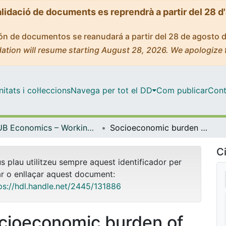
alidació de documents es reprendrà a partir del 28 d
ción de documentos se reanudará a partir del 28 de agosto 
ation will resume starting August 28, 2026. We apologize 
tats i col·leccions
Navega per tot el DD
Com publicar
Cont
UB Economics – Working Papers [ERE]
Socioeconomic burden of mental disorders in Spain 2006-2017
Ci
us plau utilitzeu sempre aquest identificador per
ar o enllaçar aquest document:
ps://hdl.handle.net/2445/131886
cioeconomic burden of