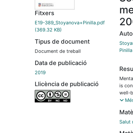
me
Fitxers
20
E19-389_Stoyanova+Pinilla.pdf
(369.32 KB)
Auto
Tipus de document
Stoya
Pinil
Document de treball
Data de publicació
Res
2019
Mental
Llicència de publicació
is con
well-
curren
Més
mental
Matè
years
downt
Salut
Healt