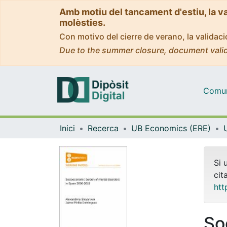
Amb motiu del tancament d'estiu, la v
molèsties.
Con motivo del cierre de verano, la valida
Due to the summer closure, document valid
Comuni
Inici
Recerca
UB Economics (ERE)
Si 
cit
htt
So