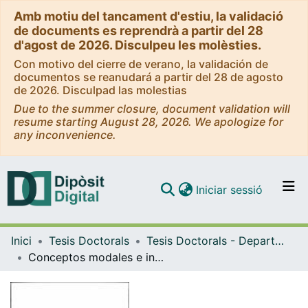
Amb motiu del tancament d'estiu, la validació
de documents es reprendrà a partir del 28
d'agost de 2026. Disculpeu les molèsties.
Con motivo del cierre de verano, la validación de
documentos se reanudará a partir del 28 de agosto
de 2026. Disculpad las molestias
Due to the summer closure, document validation will
resume starting August 28, 2026. We apologize for
any inconvenience.
(current)
Iniciar sessió
Comunitats i col·leccions
Inici
Tesis Doctorals
Tesis Doctorals - Departament - Lògica, Història i Filosofia de la Ciència
Navega per tot el DD
Conceptos modales e individuación
Com publicar
Contacte